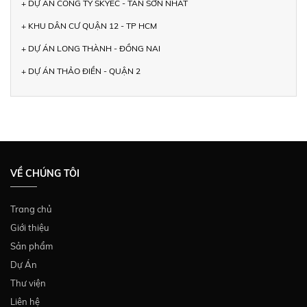
+ DỰ ÁN CÔNG TY SKYEC - TÂN SƠN NHẤT
+ KHU DÂN CƯ QUẬN 12 - TP HCM
+ DỰ ÁN LONG THÀNH - ĐỒNG NAI
+ DỰ ÁN THẢO ĐIỀN - QUẬN 2
VỀ CHÚNG TÔI
Trang chủ
Giới thiệu
Sản phẩm
Dự Án
Thư viện
Liên hệ