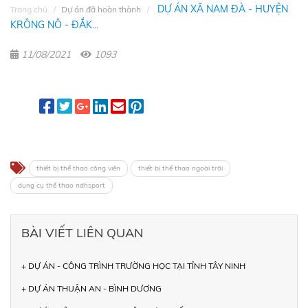
DỰ ÁN XÃ NAM ĐÀ - HUYỆN
Trang chủ
Dự án đã hoàn thành
KRÔNG NÔ - ĐẮK...
11/08/2021
1093
thiết bị thể thao công viên
thiết bị thể thao ngoài trời
dụng cụ thể thao ndhsport
BÀI VIẾT LIÊN QUAN
+ DỰ ÁN - CÔNG TRÌNH TRƯỜNG HỌC TẠI TỈNH TÂY NINH
+ DỰ ÁN THUẬN AN - BÌNH DƯƠNG