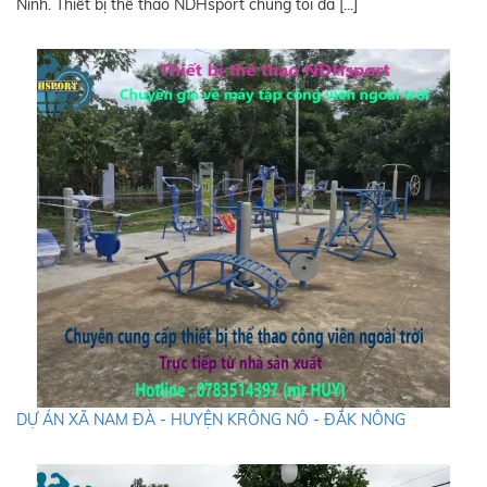
Ninh. Thiết bị thể thao NDHsport chúng tôi đã [...]
DỰ ÁN XÃ NAM ĐÀ - HUYỆN KRÔNG NÔ - ĐẮK NÔNG