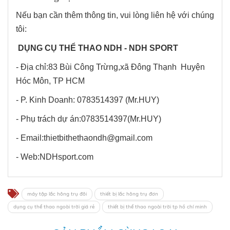
Nếu bạn cần thêm thông tin, vui lòng liên hệ với chúng
tôi:
DỤNG CỤ THỂ THAO NDH - NDH SPORT
- Địa chỉ:83 Bùi Công Trừng,xã Đông Thạnh Huyện
Hóc Môn, TP HCM
- P. Kinh Doanh: 0783514397 (Mr.HUY)
- Phụ trách dự án:0783514397(Mr.HUY)
- Email:thietbithethaondh@gmail.com
- Web:NDHsport.com
máy tập lắc hông trụ đôi
thiết bị lắc hông trụ đơn
dụng cụ thể thao ngoài trời giá rẻ
thiết bị thể thao ngoài trời tp hồ chí minh