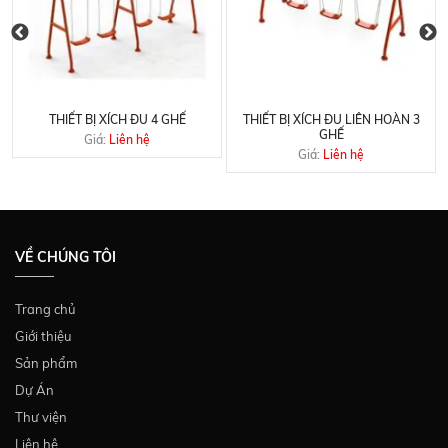
THIẾT BỊ XÍCH ĐU 4 GHẾ
THIẾT BỊ XÍCH ĐU LIÊN HOÀN 3
GHẾ
Giá:
Liên hệ
Giá:
Liên hệ
VỀ CHÚNG TÔI
Trang chủ
Giới thiệu
Sản phẩm
Dự Án
Thư viện
Liên hệ