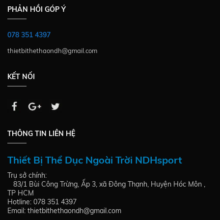
PHẢN HỒI GÓP Ý
078 351 4397
thietbithethaondh@gmail.com
KẾT NỐI
THÔNG TIN LIÊN HỆ
Thiết Bị Thể Dục Ngoài Trời NDHsport
Trụ sở chính:
83/1 Bùi Công Trừng, Ấp 3, xã Đông Thạnh, Huyện Hóc Môn ,
TP HCM
Hotline: 078 351 4397
Email: thietbithethaondh@gmail.com