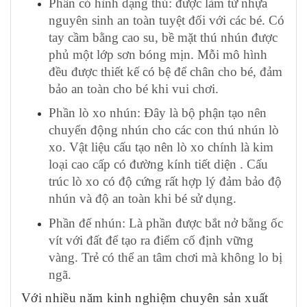
Phần có hình dạng thú: được làm từ nhựa
nguyên sinh an toàn tuyệt đối với các bé. Có
tay cầm bằng cao su, bề mặt thú nhún được
phủ một lớp sơn bóng mịn. Mỗi mô hình
đều được thiết kế có bệ để chân cho bé, đảm
bảo an toàn cho bé khi vui chơi.
Phần lò xo nhún: Đây là bộ phận tạo nên
chuyển động nhún cho các con thú nhún lò
xo. Vật liệu cấu tạo nên lò xo chính là kim
loại cao cấp có đường kính tiết diện . Cấu
trúc lò xo có độ cứng rất hợp lý đảm bảo độ
nhún và độ an toàn khi bé sử dụng.
Phần đế nhún: Là phần được bắt nở bằng ốc
vít với đất để tạo ra điểm cố định vững
vàng. Trẻ có thể an tâm chơi mà không lo bị
ngã.
Với nhiều năm kinh nghiệm chuyên sản xuất