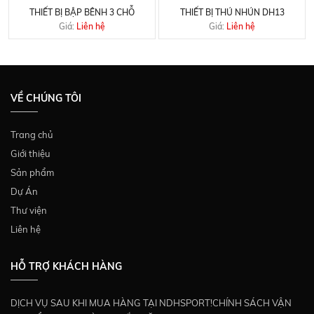
THIẾT BỊ BẬP BÊNH 3 CHỖ
THIẾT BỊ THÚ NHÚN DH13
Giá:
Liên hệ
Giá:
Liên hệ
VỀ CHÚNG TÔI
Trang chủ
Giới thiệu
Sản phẩm
Dự Án
Thư viện
Liên hệ
HỖ TRỢ KHÁCH HÀNG
DỊCH VỤ SAU KHI MUA HÀNG TẠI NDHSPORT!CHÍNH SÁCH VẬN