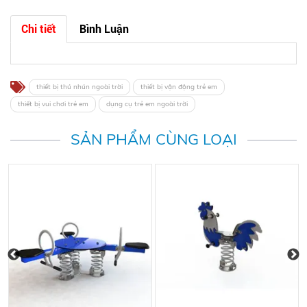
Chi tiết
Bình Luận
thiết bị thú nhún ngoài trời
thiết bị vận động trẻ em
thiết bị vui chơi trẻ em
dụng cụ trẻ em ngoài trời
SẢN PHẨM CÙNG LOẠI