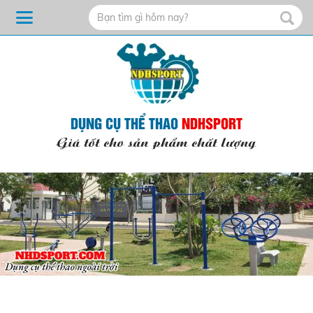
DỤNG CỤ THỂ THAO
NDHSPORT
Giá tốt cho sản phẩm chất lượng
File
/home/ndhsport/domains/ndhsport.com/public_html/backend/web/upl
1%20(2).jpg doesn't exist File
/home/ndhsport/domains/ndhsport.com/public_html/backend/web/upl
1%20(2).jpg doesn't exist