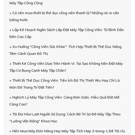
Máy Tập Công Cộng
+ Có nên mua thiết bị thể dục công viên thanh lý? Những rủi ro cần
lường trước
+ Lập Kế Hoạch Ngân Sách Lắp Đặt Máy Tập Công Viên: Từ Bình Dân
Đến Cao Cấp
+ Xu Hướng "Công Viên Sức Khỏe": Tích Hợp Thiết Bị Thể Dục Nâng
Tầm Cảnh Quan Đô Thị
+ Thiết Kế Công Viên Dựa Trên Hành Vi: Tại Sao Không Nên Đặt Máy
Tập Cơ Bụng Cạnh Máy Tập Chân?
+ Thiết Bị Thể Dục Công Viên: Tiện Ích Đô Thị Thiết Yếu Hay Chỉ Là
Món Đồ Trang Trí Đắt Tiền?
+ Nghịch Lý Máy Tập Công Viên: Càng Đơn Giản, Hiệu Quả Đốt Mỡ
Càng Cao?
+ Tối Đa Hóa Lượt Người Sử Dụng: Cách Bố Trí Sơ Đồ Máy Tập Theo
"Luồng Vận Động" Khoa Học
+ Nên Mua Máy Đơn Năng Hay Máy Tập Tích Hợp 3-trong-1 Để Tối Ưu