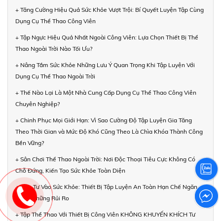
+ Tăng Cường Hiệu Quả Sức Khỏe Vượt Trội: Bí Quyết Luyện Tập Cùng
Dụng Cụ Thể Thao Công Viên
+ Tập Ngực Hiệu Quả Nhất Ngoài Công Viên: Lựa Chọn Thiết Bị Thể
Thao Ngoài Trời Nào Tối Ưu?
+ Nâng Tầm Sức Khỏe Những Lưu Ý Quan Trọng Khi Tập Luyện Với
Dụng Cụ Thể Thao Ngoài Trời
+ Thế Nào Lại Là Một Nhà Cung Cấp Dụng Cụ Thể Thao Công Viên
Chuyên Nghiệp?
+ Chinh Phục Mọi Giới Hạn: Vì Sao Cường Độ Tập Luyện Gia Tăng
Theo Thời Gian và Mức Độ Khó Cũng Theo Là Chìa Khóa Thành Công
Bền Vững?
+ Sân Chơi Thể Thao Ngoài Trời: Nơi Độc Thoại Tiêu Cực Không Có
Chỗ Đứng, Kiến Tạo Sức Khỏe Toàn Diện
+ Đầu Tư Vào Sức Khỏe: Thiết Bị Tập Luyện An Toàn Hạn Chế Ngăn
Ngừa Những Rủi Ro
+ Tập Thể Thao Với Thiết Bị Công Viên KHÔNG KHUYẾN KHÍCH Tư