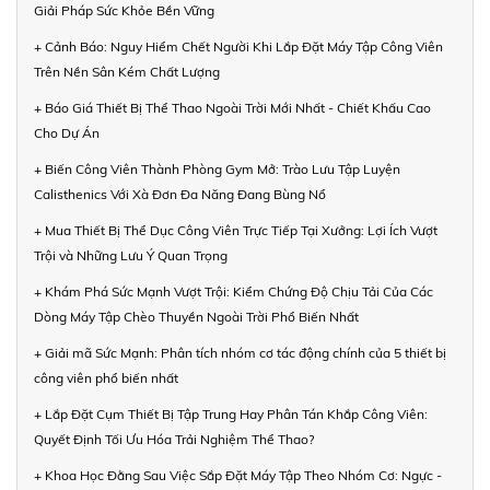
Giải Pháp Sức Khỏe Bền Vững
+ Cảnh Báo: Nguy Hiểm Chết Người Khi Lắp Đặt Máy Tập Công Viên
Trên Nền Sân Kém Chất Lượng
+ Báo Giá Thiết Bị Thể Thao Ngoài Trời Mới Nhất - Chiết Khấu Cao
Cho Dự Án
+ Biến Công Viên Thành Phòng Gym Mở: Trào Lưu Tập Luyện
Calisthenics Với Xà Đơn Đa Năng Đang Bùng Nổ
+ Mua Thiết Bị Thể Dục Công Viên Trực Tiếp Tại Xưởng: Lợi Ích Vượt
Trội và Những Lưu Ý Quan Trọng
+ Khám Phá Sức Mạnh Vượt Trội: Kiểm Chứng Độ Chịu Tải Của Các
Dòng Máy Tập Chèo Thuyền Ngoài Trời Phổ Biến Nhất
+ Giải mã Sức Mạnh: Phân tích nhóm cơ tác động chính của 5 thiết bị
công viên phổ biến nhất
+ Lắp Đặt Cụm Thiết Bị Tập Trung Hay Phân Tán Khắp Công Viên:
Quyết Định Tối Ưu Hóa Trải Nghiệm Thể Thao?
+ Khoa Học Đằng Sau Việc Sắp Đặt Máy Tập Theo Nhóm Cơ: Ngực -