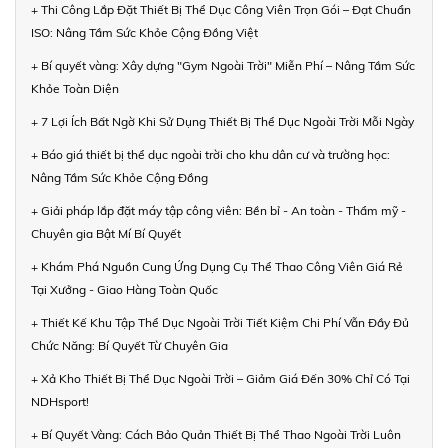
+ Thi Công Lắp Đặt Thiết Bị Thể Dục Công Viên Trọn Gói – Đạt Chuẩn
ISO: Nâng Tầm Sức Khỏe Cộng Đồng Việt
+ Bí quyết vàng: Xây dựng "Gym Ngoài Trời" Miễn Phí – Nâng Tầm Sức
Khỏe Toàn Diện
+ 7 Lợi Ích Bất Ngờ Khi Sử Dụng Thiết Bị Thể Dục Ngoài Trời Mỗi Ngày
+ Báo giá thiết bị thể dục ngoài trời cho khu dân cư và trường học:
Nâng Tầm Sức Khỏe Cộng Đồng
+ Giải pháp lắp đặt máy tập công viên: Bền bỉ - An toàn - Thẩm mỹ -
Chuyên gia Bật Mí Bí Quyết
+ Khám Phá Nguồn Cung Ứng Dụng Cụ Thể Thao Công Viên Giá Rẻ
Tại Xưởng - Giao Hàng Toàn Quốc
+ Thiết Kế Khu Tập Thể Dục Ngoài Trời Tiết Kiệm Chi Phí Vẫn Đầy Đủ
Chức Năng: Bí Quyết Từ Chuyên Gia
+ Xả Kho Thiết Bị Thể Dục Ngoài Trời – Giảm Giá Đến 30% Chỉ Có Tại
NDHsport!
+ Bí Quyết Vàng: Cách Bảo Quản Thiết Bị Thể Thao Ngoài Trời Luôn