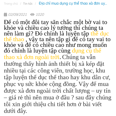
Địa chỉ mua dụng cụ thể thao xà đơn uy...
Trang chủ
Tin tức
02/09/2021
1020
Để có một đôi tay săn chắc một bờ vai to
khỏe và chiều cao lý tưởng thì chúng ta
nên làm gì? Đó chính là luyện tập
thể dục
thể thao
, vậy ta nên tập gì để có tay vai to
khỏe và để có chiều cao như mong muốn
đó chính là luyện tập cùng
dụng cụ thể
thao xà đơn ngoài trời
.
Chúng ta vẫn
thường thấy hình ảnh thiết bị xà kép đặt
nhiều tại các công viên, trường học, khu
tập luyện thể dục thể thao hay khu dân cư,
phục vụ sức khỏe cộng đồng. Vậy để mua
được xà đơn ngoài trời chất lượng – uy tín
– giá rẻ thì nên mua ở đâu ? sau đây chúng
tôi xin giới thiệu chi tiết hơn ở bài viết
dưới đây.