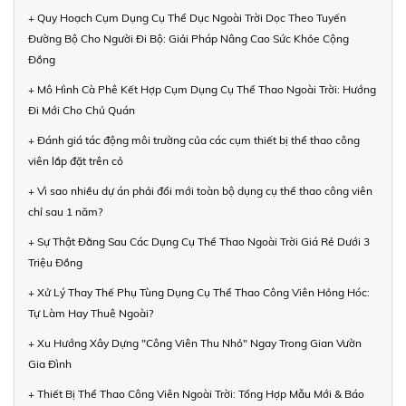
+ Quy Hoạch Cụm Dụng Cụ Thể Dục Ngoài Trời Dọc Theo Tuyến
Đường Bộ Cho Người Đi Bộ: Giải Pháp Nâng Cao Sức Khỏe Cộng
Đồng
+ Mô Hình Cà Phê Kết Hợp Cụm Dụng Cụ Thể Thao Ngoài Trời: Hướng
Đi Mới Cho Chủ Quán
+ Đánh giá tác động môi trường của các cụm thiết bị thể thao công
viên lắp đặt trên cỏ
+ Vì sao nhiều dự án phải đổi mới toàn bộ dụng cụ thể thao công viên
chỉ sau 1 năm?
+ Sự Thật Đằng Sau Các Dụng Cụ Thể Thao Ngoài Trời Giá Rẻ Dưới 3
Triệu Đồng
+ Xử Lý Thay Thế Phụ Tùng Dụng Cụ Thể Thao Công Viên Hỏng Hóc:
Tự Làm Hay Thuê Ngoài?
+ Xu Hướng Xây Dựng "Công Viên Thu Nhỏ" Ngay Trong Gian Vườn
Gia Đình
+ Thiết Bị Thể Thao Công Viên Ngoài Trời: Tổng Hợp Mẫu Mới & Báo