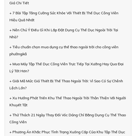
Giá Chi Tiết
+ 7 Bài Tập Tăng Cường Sức Khỏe Với Thiết Bị Thể Dục Công Viên
Hiệu Quả Nhất
+ Nên Chú Ý Điều Gì Khi Lắp Đặt Dụng Cụ Thể Dục Ngoài Trời Tại
Nhà?
+ Tiêu chuẩn chọn mua dụng cụ thể thao ngoài trời cho công viên
phường/xã
+ Mua Máy Tập Thể Dục Công Viên Trực Tiếp Tại Xưởng Hay Qua Đại
Lý Tốt Hơn?
+ Giải Mã Mức Giá Thiết Bị Thể Thao Ngoài Trời: Vì Sao Có Sự Chênh
Lệch Lớn?
+ Xu Hướng Phát Triển Khu Thể Thao Ngoài Trời Thân Thiện Với Người
Khuyết Tật
+ Thử Thách 21 Ngày Thay Đổi Vóc Dáng Chỉ Bằng Dụng Cụ Thể Thao
Công Viên
+ Phương Án Khắc Phục Tình Trạng Xuống Cấp Của Khu Tập Thể Dục