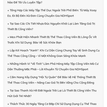
Nào Để Tối Ưu Luyện Tập?
+ Tổng Hợp Các Máy Tập Thể Dục Ngoài Trời Phổ Biến: Từ Máy Xoay
Eo, Đi Bộ Đến Xà Đơn Cùng Chuyên Gia NDHSport
+ Tại Sao Các Chi Tiết Nhựa Đúc Nguyên Khối Lại Làm Tăng Giá Trị
Thiết Bị Công Viên?
+ Mẹo Phát Hiện Nhanh Thiết Bị Thể Thao Công Viên Bị Lỏng Ốc Vít
Trước Khi Sử Dụng: Bảo Vệ Sức Khỏe Bạn
+ Lập Kế Hoạch "Xanh": Khi Cư Dân Cùng Chung Tay Vệ Sinh Dụng Cụ
Thể Thao Công Cộng – Vì Một Không Gian Sống Khỏe Mạnh
+ Những Hành Vi "Vô Tình" Làm Phá Hỏng Máy Tập Công Viên Mà Cư
Dân Thường Mắc Phải – Lời Khuyên Từ Chuyên Gia NDHSport
+ Cẩm Nang Xây Dựng "Hội Tự Quản" Để Bảo Vệ Hệ Thống Thiết Bị
Thể Thao Công Viên – Nâng Cao Giá Trị Bền Vững Cho Cộng Đồng
+ Tại Sao Thanh Xà Hít Đất Ngoài Trời Lại Là Thiết Bị Công Viên Thu
Hút Giới Trẻ Nhất?
+ Thách Thức 30 Ngày Tăng Cơ Bắp Chỉ Sử Dụng Dụng Cụ Thể Thao