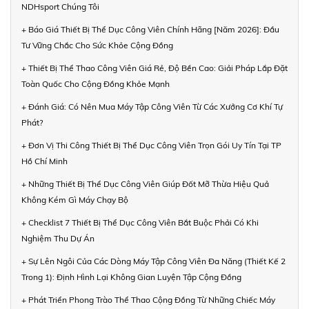
NDHsport Chúng Tôi
+ Báo Giá Thiết Bị Thể Dục Công Viên Chính Hãng [Năm 2026]: Đầu
Tư Vững Chắc Cho Sức Khỏe Cộng Đồng
+ Thiết Bị Thể Thao Công Viên Giá Rẻ, Độ Bền Cao: Giải Pháp Lắp Đặt
Toàn Quốc Cho Cộng Đồng Khỏe Mạnh
+ Đánh Giá: Có Nên Mua Máy Tập Công Viên Từ Các Xưởng Cơ Khí Tự
Phát?
+ Đơn Vị Thi Công Thiết Bị Thể Dục Công Viên Trọn Gói Uy Tín Tại TP
Hồ Chí Minh
+ Những Thiết Bị Thể Dục Công Viên Giúp Đốt Mỡ Thừa Hiệu Quả
Không Kém Gì Máy Chạy Bộ
+ Checklist 7 Thiết Bị Thể Dục Công Viên Bắt Buộc Phải Có Khi
Nghiệm Thu Dự Án
+ Sự Lên Ngôi Của Các Dòng Máy Tập Công Viên Đa Năng (Thiết Kế 2
Trong 1): Định Hình Lại Không Gian Luyện Tập Cộng Đồng
+ Phát Triển Phong Trào Thể Thao Cộng Đồng Từ Những Chiếc Máy