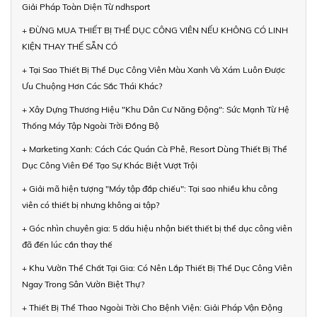
Giải Pháp Toàn Diện Từ ndhsport
+ ĐỪNG MUA THIẾT BỊ THỂ DỤC CÔNG VIÊN NẾU KHÔNG CÓ LINH
KIỆN THAY THẾ SẴN CÓ
+ Tại Sao Thiết Bị Thể Dục Công Viên Màu Xanh Và Xám Luôn Được
Ưu Chuộng Hơn Các Sắc Thái Khác?
+ Xây Dựng Thương Hiệu "Khu Dân Cư Năng Động": Sức Mạnh Từ Hệ
Thống Máy Tập Ngoài Trời Đồng Bộ
+ Marketing Xanh: Cách Các Quán Cà Phê, Resort Dùng Thiết Bị Thể
Dục Công Viên Để Tạo Sự Khác Biệt Vượt Trội
+ Giải mã hiện tượng "Máy tập đắp chiếu": Tại sao nhiều khu công
viên có thiết bị nhưng không ai tập?
+ Góc nhìn chuyên gia: 5 dấu hiệu nhận biết thiết bị thể dục công viên
đã đến lúc cần thay thế
+ Khu Vườn Thể Chất Tại Gia: Có Nên Lắp Thiết Bị Thể Dục Công Viên
Ngay Trong Sân Vườn Biệt Thự?
+ Thiết Bị Thể Thao Ngoài Trời Cho Bệnh Viện: Giải Pháp Vận Động