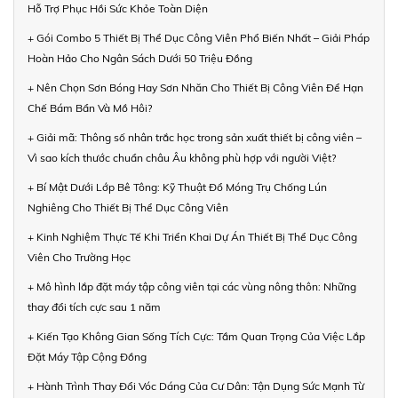
Hỗ Trợ Phục Hồi Sức Khỏe Toàn Diện
+ Gói Combo 5 Thiết Bị Thể Dục Công Viên Phổ Biến Nhất – Giải Pháp
Hoàn Hảo Cho Ngân Sách Dưới 50 Triệu Đồng
+ Nên Chọn Sơn Bóng Hay Sơn Nhăn Cho Thiết Bị Công Viên Để Hạn
Chế Bám Bẩn Và Mồ Hôi?
+ Giải mã: Thông số nhân trắc học trong sản xuất thiết bị công viên –
Vì sao kích thước chuẩn châu Âu không phù hợp với người Việt?
+ Bí Mật Dưới Lớp Bê Tông: Kỹ Thuật Đổ Móng Trụ Chống Lún
Nghiêng Cho Thiết Bị Thể Dục Công Viên
+ Kinh Nghiệm Thực Tế Khi Triển Khai Dự Án Thiết Bị Thể Dục Công
Viên Cho Trường Học
+ Mô hình lắp đặt máy tập công viên tại các vùng nông thôn: Những
thay đổi tích cực sau 1 năm
+ Kiến Tạo Không Gian Sống Tích Cực: Tầm Quan Trọng Của Việc Lắp
Đặt Máy Tập Cộng Đồng
+ Hành Trình Thay Đổi Vóc Dáng Của Cư Dân: Tận Dụng Sức Mạnh Từ