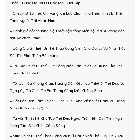
Chân - Bụng Để Tối Ưu Hóa Mọi Buổi Tập
+ Checklist 10 Tiêu Chí Vàng Khi Lựa Chọn Nhà Thầu Thiết Bị Thể
Thao Ngoài Trời Hoàn Hảo
+ Đánh giá các thương hiệu máy tập công viên nội địa: Ai đang dẫn
đầu về chất lượng?
+ Bảng Giá Sỉ Thiết Bị Thể Thao Công Viên Cho Đại Lý Và Nhà Thầu:
Đối Tác Phát Triển Bền Vững
+ Tại Sao Thiết Bị Thể Dục Công Viên Cần Thiết Kế Riêng Cho Thể
Trạng Người Việt?
+ Tối Ưu Hóa Không Gian: Hướng Dẫn Kết Hợp Thiết Bị Thể Dục Và
Dụng Cụ Trò Chơi Trẻ Em Trong Cùng Một Không Gian
+ Đặt Lên Bàn Cân: Thiết Bị Thể Dục Công Viên Việt Nam Vs. Hàng
Nhập Khẩu Trung Quốc
+ Tư Vấn Thiết Kế Khu Tập Thể Dục Ngoài Trời Hiện Đại, Tiện Nghi:
Nâng Tầm Sức Khỏe Cộng Đồng
+ Mua Thiết Bị Thể Thao Công Viên Ở Đâu? Nhà Thầu Uy Tín 2026 –