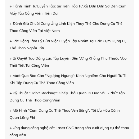
+ Hành Trình Tự Luyện Tập: Sự Tiến Hóa Từ Xà Đơn Đơn Sơ Đến Cụm
Máy Tập Công Viên Hiện Đại
+ Đánh Giá Chuỗi Cung Ứng Linh Kiện Thay Thế Cho Dụng Cụ Thể
Thao Công Viên Tại Việt Nam
+ Tác Động Tâm Lý Của Việc Luyện Tập Nhóm Tại Các Cụm Dụng Cụ
Thể Thao Ngoài Trời
+ Bí Quyết Tạo Động Lực Tập Luyện Bền Vững Không Phụ Thuộc Vào
Thời Tiết Tại Công Viên
+ Vượt Qua Rào Cản "Ngượng Ngùng": Kinh Nghiệm Cho Người Tự Ti
Khi Tập Dụng Cụ Thể Thao Công Viên
+ Kỹ Thuật "Habit Stacking": Ghép Thói Quen Đi Dạo Với 5 Phút Tập
Dụng Cụ Thể Thao Công Viên
+ Mô Hình "Cụm Dụng Cụ Thể Thao Ven Sông": Tối Ưu Hóa Cảnh
Quan Lãng Phí
+ Ứng dụng công nghệ cắt Laser CNC trong sản xuất dụng cụ thể thao
công viên