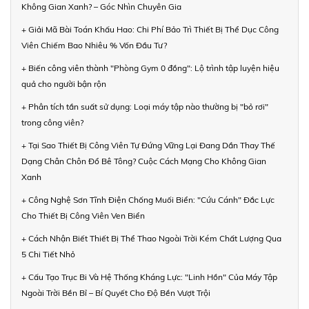
Không Gian Xanh? – Góc Nhìn Chuyên Gia
+ Giải Mã Bài Toán Khấu Hao: Chi Phí Bảo Trì Thiết Bị Thể Dục Công
Viên Chiếm Bao Nhiêu % Vốn Đầu Tư?
+ Biến công viên thành "Phòng Gym 0 đồng": Lộ trình tập luyện hiệu
quả cho người bận rộn
+ Phân tích tần suất sử dụng: Loại máy tập nào thường bị "bỏ rơi"
trong công viên?
+ Tại Sao Thiết Bị Công Viên Tự Đứng Vững Lại Đang Dần Thay Thế
Dạng Chân Chôn Đổ Bê Tông? Cuộc Cách Mạng Cho Không Gian
Xanh
+ Công Nghệ Sơn Tĩnh Điện Chống Muối Biển: "Cứu Cánh" Đắc Lực
Cho Thiết Bị Công Viên Ven Biển
+ Cách Nhận Biết Thiết Bị Thể Thao Ngoài Trời Kém Chất Lượng Qua
5 Chi Tiết Nhỏ
+ Cấu Tạo Trục Bi Và Hệ Thống Kháng Lực: "Linh Hồn" Của Máy Tập
Ngoài Trời Bền Bỉ – Bí Quyết Cho Độ Bền Vượt Trội