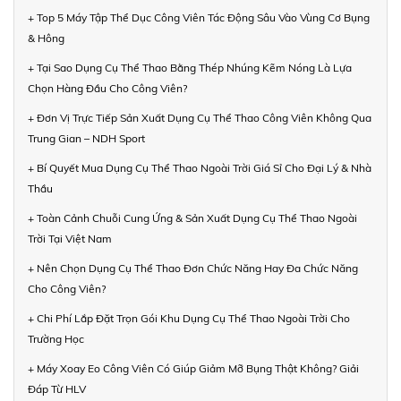
+ Top 5 Máy Tập Thể Dục Công Viên Tác Động Sâu Vào Vùng Cơ Bụng
& Hông
+ Tại Sao Dụng Cụ Thể Thao Bằng Thép Nhúng Kẽm Nóng Là Lựa
Chọn Hàng Đầu Cho Công Viên?
+ Đơn Vị Trực Tiếp Sản Xuất Dụng Cụ Thể Thao Công Viên Không Qua
Trung Gian – NDH Sport
+ Bí Quyết Mua Dụng Cụ Thể Thao Ngoài Trời Giá Sỉ Cho Đại Lý & Nhà
Thầu
+ Toàn Cảnh Chuỗi Cung Ứng & Sản Xuất Dụng Cụ Thể Thao Ngoài
Trời Tại Việt Nam
+ Nên Chọn Dụng Cụ Thể Thao Đơn Chức Năng Hay Đa Chức Năng
Cho Công Viên?
+ Chi Phí Lắp Đặt Trọn Gói Khu Dụng Cụ Thể Thao Ngoài Trời Cho
Trường Học
+ Máy Xoay Eo Công Viên Có Giúp Giảm Mỡ Bụng Thật Không? Giải
Đáp Từ HLV