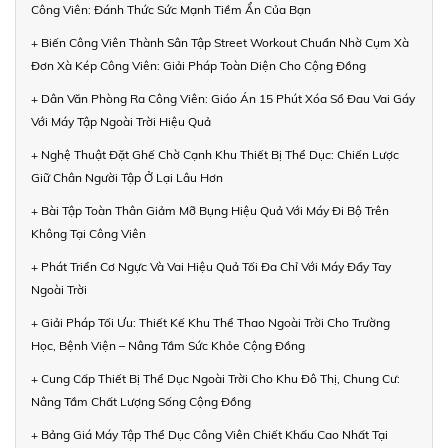
Công Viên: Đánh Thức Sức Mạnh Tiềm Ẩn Của Bạn
+ Biến Công Viên Thành Sân Tập Street Workout Chuẩn Nhờ Cụm Xà
Đơn Xà Kép Công Viên: Giải Pháp Toàn Diện Cho Cộng Đồng
+ Dân Văn Phòng Ra Công Viên: Giáo Án 15 Phút Xóa Sổ Đau Vai Gáy
Với Máy Tập Ngoài Trời Hiệu Quả
+ Nghệ Thuật Đặt Ghế Chờ Cạnh Khu Thiết Bị Thể Dục: Chiến Lược
Giữ Chân Người Tập Ở Lại Lâu Hơn
+ Bài Tập Toàn Thân Giảm Mỡ Bụng Hiệu Quả Với Máy Đi Bộ Trên
Không Tại Công Viên
+ Phát Triển Cơ Ngực Và Vai Hiệu Quả Tối Đa Chỉ Với Máy Đẩy Tay
Ngoài Trời
+ Giải Pháp Tối Ưu: Thiết Kế Khu Thể Thao Ngoài Trời Cho Trường
Học, Bệnh Viện – Nâng Tầm Sức Khỏe Cộng Đồng
+ Cung Cấp Thiết Bị Thể Dục Ngoài Trời Cho Khu Đô Thị, Chung Cư:
Nâng Tầm Chất Lượng Sống Cộng Đồng
+ Bảng Giá Máy Tập Thể Dục Công Viên Chiết Khấu Cao Nhất Tại