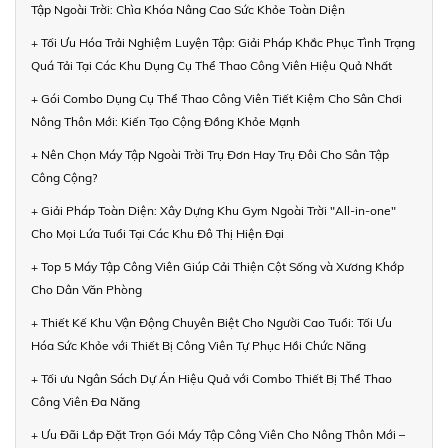
Tập Ngoài Trời: Chìa Khóa Nâng Cao Sức Khỏe Toàn Diện
+ Tối Ưu Hóa Trải Nghiệm Luyện Tập: Giải Pháp Khắc Phục Tình Trạng
Quá Tải Tại Các Khu Dụng Cụ Thể Thao Công Viên Hiệu Quả Nhất
+ Gói Combo Dụng Cụ Thể Thao Công Viên Tiết Kiệm Cho Sân Chơi
Nông Thôn Mới: Kiến Tạo Cộng Đồng Khỏe Mạnh
+ Nên Chọn Máy Tập Ngoài Trời Trụ Đơn Hay Trụ Đôi Cho Sân Tập
Công Cộng?
+ Giải Pháp Toàn Diện: Xây Dựng Khu Gym Ngoài Trời "All-in-one"
Cho Mọi Lứa Tuổi Tại Các Khu Đô Thị Hiện Đại
+ Top 5 Máy Tập Công Viên Giúp Cải Thiện Cột Sống và Xương Khớp
Cho Dân Văn Phòng
+ Thiết Kế Khu Vận Động Chuyên Biệt Cho Người Cao Tuổi: Tối Ưu
Hóa Sức Khỏe với Thiết Bị Công Viên Tự Phục Hồi Chức Năng
+ Tối ưu Ngân Sách Dự Án Hiệu Quả với Combo Thiết Bị Thể Thao
Công Viên Đa Năng
+ Ưu Đãi Lắp Đặt Trọn Gói Máy Tập Công Viên Cho Nông Thôn Mới –