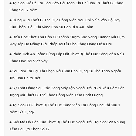
+ Tại Sao Giá Rẻ Lại Hóa Đắt? Bài Toán Chi Phí Bảo Trì Thiết Bị Công
Cộng Sau 2 Năm
+ Đừng Mua Thiết Bị Thể Dục Công Viên Nếu Chỉ Nhìn Vào Độ Dày
Của Thép: Tiêu Chí Vàng Cho Sự Bền Bỉ & An Toàn
+ Biến Góc Chết Khu Dân Cư Thành "Trạm Sạc Năng Lượng" Với Cụm
Máy Tập Đa Năng: Giải Pháp Tối Ưu Cho Cộng Đồng Hiện Đại
+ Phân Tích An Toàn: Đừng Lắp Đặt Thiết Bị Thể Dục Công Viên Nếu
Chưa Đọc Bài Viết Này!
+ Sai Lầm Tai Hại Khi Chọn Màu Sơn Cho Dụng Cụ Thể Thao Ngoài
Trời Bạn Chưa Biết
+ Sự Thật Đằng Sau Các Dòng Máy Tập Ngoài Trời "Giá Siêu Rẻ": Cẩn
Trọng Với Thiết Bị Thể Thao Công Viên Kém Chất Lượng
+ Tại Sao 80% Thiết Bị Thể Dục Công Viên Lại Hỏng Hóc Chỉ Sau 1
Năm Sử Dụng?
+ Giải Mã Độ Bền Của Thiết Bị Thể Dục Ngoài Trời: Tại Sao Sắt Nhúng
Kẽm Là Lựa Chọn Số 1?