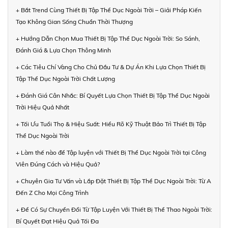
+ Bắt Trend Cùng Thiết Bị Tập Thể Dục Ngoài Trời – Giải Pháp Kiến
Tạo Không Gian Sống Chuẩn Thời Thượng
+ Hướng Dẫn Chọn Mua Thiết Bị Tập Thể Dục Ngoài Trời: So Sánh,
Đánh Giá & Lựa Chọn Thông Minh
+ Các Tiêu Chí Vàng Cho Chủ Đầu Tư & Dự Án Khi Lựa Chọn Thiết Bị
Tập Thể Dục Ngoài Trời Chất Lượng
+ Đánh Giá Cân Nhắc: Bí Quyết Lựa Chọn Thiết Bị Tập Thể Dục Ngoài
Trời Hiệu Quả Nhất
+ Tối Ưu Tuổi Thọ & Hiệu Suất: Hiểu Rõ Kỹ Thuật Bảo Trì Thiết Bị Tập
Thể Dục Ngoài Trời
+ Làm thế nào để Tập luyện với Thiết Bị Thể Dục Ngoài Trời tại Công
Viên Đúng Cách và Hiệu Quả?
+ Chuyên Gia Tư Vấn và Lắp Đặt Thiết Bị Tập Thể Dục Ngoài Trời: Từ A
Đến Z Cho Mọi Công Trình
+ Để Có Sự Chuyển Đổi Từ Tập Luyện Với Thiết Bị Thể Thao Ngoài Trời:
Bí Quyết Đạt Hiệu Quả Tối Đa