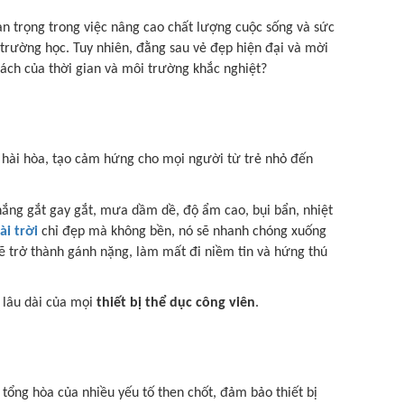
an trọng trong việc nâng cao chất lượng cuộc sống và sức
 trường học. Tuy nhiên, đằng sau vẻ đẹp hiện đại và mời
hách của thời gian và môi trường khắc nghiệt?
 hài hòa, tạo cảm hứng cho mọi người từ trẻ nhỏ đến
nắng gắt gay gắt, mưa dầm dề, độ ẩm cao, bụi bẩn, nhiệt
i trời
chỉ đẹp mà không bền, nó sẽ nhanh chóng xuống
 sẽ trở thành gánh nặng, làm mất đi niềm tin và hứng thú
ị lâu dài của mọi
thiết bị thể dục công viên
.
ự tổng hòa của nhiều yếu tố then chốt, đảm bảo thiết bị