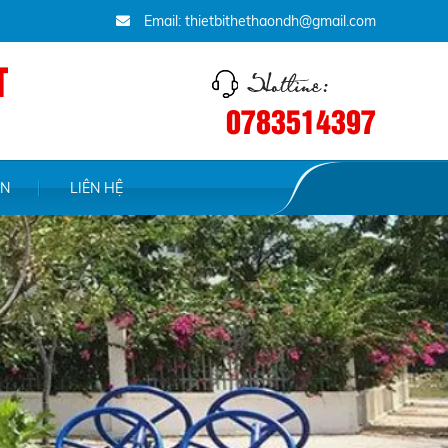
Email: thietbithethaondh@gmail.com
T
0783514397
ỆN
LIÊN HỆ