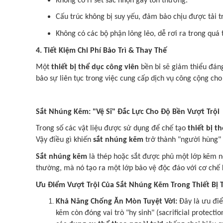
Không có rỉ sét sắc nhọn gây tổn thương.
Cấu trúc không bị suy yếu, đảm bảo chịu được tải t
Không có các bộ phận lỏng lẻo, dễ rơi ra trong quá 
4. Tiết Kiệm Chi Phí Bảo Trì & Thay Thế
Một
thiết bị thể dục công viên
bền bỉ sẽ giảm thiểu đán
bảo sự liên tục trong việc cung cấp dịch vụ công cộng ch
Sắt Nhúng Kẽm: "Vệ Sĩ" Đắc Lực Cho Độ Bền Vượt Trội
Trong số các vật liệu được sử dụng để chế tạo
thiết bị t
Vậy điều gì khiến
sắt nhúng kẽm
trở thành "người hùng"
Sắt nhúng kẽm
là thép hoặc sắt được phủ một lớp kẽm nó
thường, mà nó tạo ra một lớp bảo vệ độc đáo với cơ chế 
Ưu Điểm Vượt Trội Của Sắt Nhúng Kẽm Trong Thiết Bị T
Khả Năng Chống Ăn Mòn Tuyệt Vời:
Đây là ưu điể
kẽm còn đóng vai trò "hy sinh" (sacrificial protecti