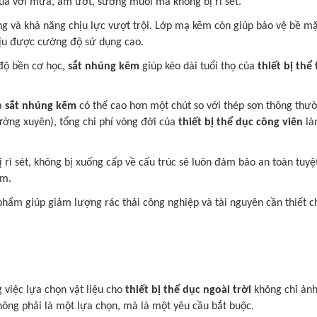
uả với mưa, ẩm ướt, sương muối mà không bị rỉ sét.
g và khả năng chịu lực vượt trội. Lớp mạ kẽm còn giúp bảo vệ bề mặt 
ịu được cường độ sử dụng cao.
độ bền cơ học,
sắt nhúng kẽm
giúp kéo dài tuổi thọ của
thiết bị thể
a
sắt nhúng kẽm
có thể cao hơn một chút so với thép sơn thông thườn
hường xuyên), tổng chi phí vòng đời của
thiết bị thể dục công viên
làm
ị rỉ sét, không bị xuống cấp về cấu trúc sẽ luôn đảm bảo an toàn tu
ém.
hẩm giúp giảm lượng rác thải công nghiệp và tài nguyên cần thiết cho
g việc lựa chọn vật liệu cho
thiết bị thể dục ngoài trời
không chỉ ảnh
ông phải là một lựa chọn, mà là một yêu cầu bắt buộc.