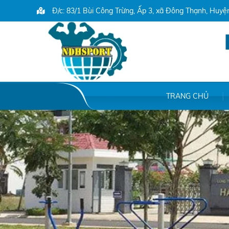
Đ/c: 83/1 Bùi Công Trừng, Ấp 3, xã Đông Thạnh, Huy
TRANG CHỦ
File /home/ndhsport/domains/ndhsport.com/public_html/back
/home/ndhsport/domains/ndhsport.com/public_html/backend/