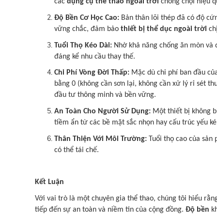
các
dụng cụ thể thao ngoài trời
chống chọi hiệu q
Độ Bền Cơ Học Cao:
Bản thân lõi thép đã có độ cứn
vững chắc, đảm bảo
thiết bị thể dục ngoài trời
ch
Tuổi Thọ Kéo Dài:
Nhờ khả năng chống ăn mòn và 
đáng kể nhu cầu thay thế.
Chi Phí Vòng Đời Thấp:
Mặc dù chi phí ban đầu củ
bằng 0 (không cần sơn lại, không cần xử lý rỉ sét t
đầu tư thông minh và bền vững.
An Toàn Cho Người Sử Dụng:
Một thiết bị không b
tiềm ẩn từ các bề mặt sắc nhọn hay cấu trúc yếu k
Thân Thiện Với Môi Trường:
Tuổi thọ cao của sản p
có thể tái chế.
Kết Luận
Với vai trò là một chuyên gia thể thao, chúng tôi hiểu rằn
tiếp đến sự an toàn và niềm tin của cộng đồng.
Độ bền
kh