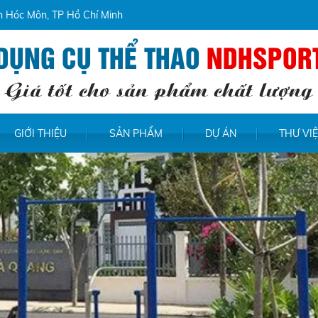
ện Hóc Môn, TP Hồ Chí Minh
DỤNG CỤ THỂ THAO
NDHSPOR
Giá tốt cho sản phẩm chất lượng
GIỚI THIỆU
SẢN PHẨM
DỰ ÁN
THƯ VI
end/web/uploads/images/bannerhp-1%20(2).jpg doesn't exist File
web/uploads/images/bannerhp-1%20(2).jpg doesn't exist