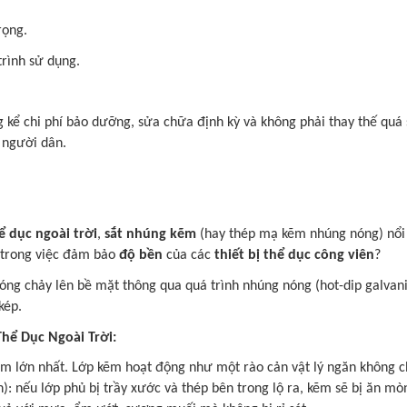
rọng.
trình sử dụng.
g kể chi phí bảo dưỡng, sửa chữa định kỳ và không phải thay thế qu
o người dân.
hể dục ngoài trời
,
sắt nhúng kẽm
(hay thép mạ kẽm nhúng nóng) nổi l
 trong việc đảm bảo
độ bền
của các
thiết bị thể dục công viên
?
ng chảy lên bề mặt thông qua quá trình nhúng nóng (hot-dip galvani
kép.
hể Dục Ngoài Trời:
m lớn nhất. Lớp kẽm hoạt động như một rào cản vật lý ngăn không ch
on): nếu lớp phủ bị trầy xước và thép bên trong lộ ra, kẽm sẽ bị ăn m