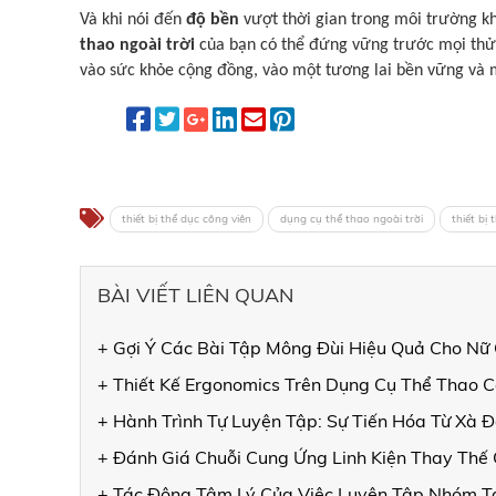
Và khi nói đến
độ bền
vượt thời gian trong môi trường k
thao ngoài trời
của bạn có thể đứng vững trước mọi thử
vào sức khỏe cộng đồng, vào một tương lai bền vững và mộ
thiết bị thể dục công viên
dụng cụ thể thao ngoài trời
thiết bị 
BÀI VIẾT LIÊN QUAN
+ Gợi Ý Các Bài Tập Mông Đùi Hiệu Quả Cho Nữ 
+ Thiết Kế Ergonomics Trên Dụng Cụ Thể Thao 
+ Hành Trình Tự Luyện Tập: Sự Tiến Hóa Từ Xà
+ Đánh Giá Chuỗi Cung Ứng Linh Kiện Thay Thế
+ Tác Động Tâm Lý Của Việc Luyện Tập Nhóm T