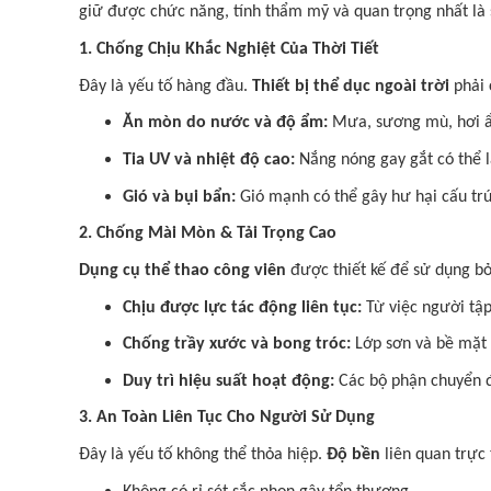
giữ được chức năng, tính thẩm mỹ và quan trọng nhất là 
1. Chống Chịu Khắc Nghiệt Của Thời Tiết
Đây là yếu tố hàng đầu.
Thiết bị thể dục ngoài trời
phải 
Ăn mòn do nước và độ ẩm:
Mưa, sương mù, hơi ẩm 
Tia UV và nhiệt độ cao:
Nắng nóng gay gắt có thể l
Gió và bụi bẩn:
Gió mạnh có thể gây hư hại cấu trúc
2. Chống Mài Mòn & Tải Trọng Cao
Dụng cụ thể thao công viên
được thiết kế để sử dụng bởi
Chịu được lực tác động liên tục:
Từ việc người tập 
Chống trầy xước và bong tróc:
Lớp sơn và bề mặt 
Duy trì hiệu suất hoạt động:
Các bộ phận chuyển độ
3. An Toàn Liên Tục Cho Người Sử Dụng
Đây là yếu tố không thể thỏa hiệp.
Độ bền
liên quan trực 