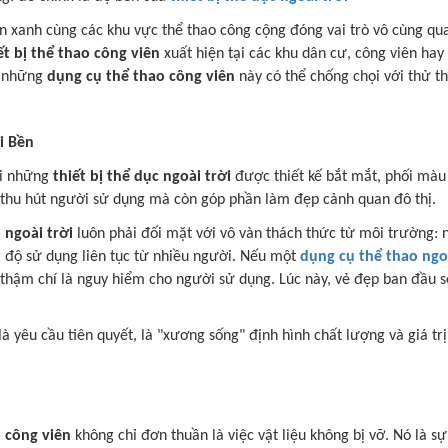
an xanh cùng các khu vực thể thao công cộng đóng vai trò vô cùng qu
ết bị thể thao công viên
xuất hiện tại các khu dân cư, công viên hay
ể những
dụng cụ thể thao công viên
này có thể chống chọi với thử t
i Bền
ới những
thiết bị thể dục ngoài trời
được thiết kế bắt mắt, phối màu
 thu hút người sử dụng mà còn góp phần làm đẹp cảnh quan đô thị.
 ngoài trời
luôn phải đối mặt với vô vàn thách thức từ môi trường: 
g độ sử dụng liên tục từ nhiều người. Nếu một
dụng cụ thể thao ngoà
 và thậm chí là nguy hiểm cho người sử dụng. Lúc này, vẻ đẹp ban đầu
là yêu cầu tiên quyết, là "xương sống" định hình chất lượng và giá tr
o công viên
không chỉ đơn thuần là việc vật liệu không bị vỡ. Nó là s