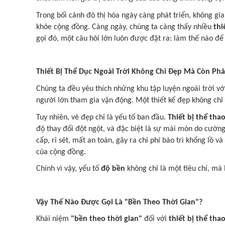
Trong bối cảnh đô thị hóa ngày càng phát triển, không gi
khỏe cộng đồng. Càng ngày, chúng ta càng thấy nhiều
thi
gọi đó, một câu hỏi lớn luôn được đặt ra: làm thế nào đ
Thiết Bị Thể Dục Ngoài Trời Không Chỉ Đẹp Mà Còn Phả
Chúng ta đều yêu thích những khu tập luyện ngoài trời v
người lớn tham gia vận động. Một thiết kế đẹp không chỉ
Tuy nhiên, vẻ đẹp chỉ là yếu tố ban đầu.
Thiết bị thể thao
độ thay đổi đột ngột, và đặc biệt là sự mài mòn do cườn
cấp, rỉ sét, mất an toàn, gây ra chi phí bảo trì khổng lồ
của cộng đồng.
Chính vì vậy, yếu tố
độ bền
không chỉ là một tiêu chí, mà 
Vậy Thế Nào Được Gọi Là "Bền Theo Thời Gian"?
Khái niệm
"bền theo thời gian"
đối với
thiết bị thể tha