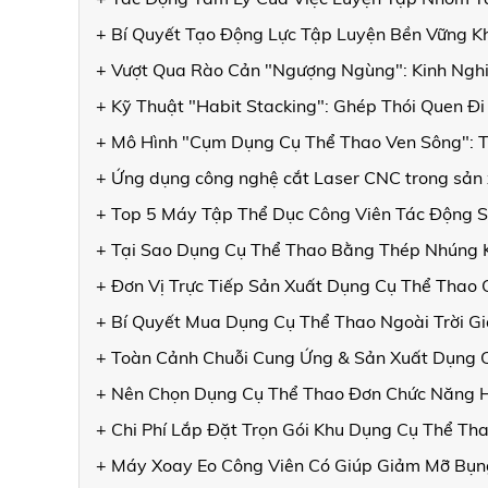
+ Bí Quyết Tạo Động Lực Tập Luyện Bền Vững Kh
+ Vượt Qua Rào Cản "Ngượng Ngùng": Kinh Nghi
+ Kỹ Thuật "Habit Stacking": Ghép Thói Quen Đ
+ Mô Hình "Cụm Dụng Cụ Thể Thao Ven Sông": T
+ Ứng dụng công nghệ cắt Laser CNC trong sản 
+ Top 5 Máy Tập Thể Dục Công Viên Tác Động 
+ Tại Sao Dụng Cụ Thể Thao Bằng Thép Nhúng
+ Đơn Vị Trực Tiếp Sản Xuất Dụng Cụ Thể Thao
+ Bí Quyết Mua Dụng Cụ Thể Thao Ngoài Trời Gi
+ Toàn Cảnh Chuỗi Cung Ứng & Sản Xuất Dụng C
+ Nên Chọn Dụng Cụ Thể Thao Đơn Chức Năng 
+ Chi Phí Lắp Đặt Trọn Gói Khu Dụng Cụ Thể Th
+ Máy Xoay Eo Công Viên Có Giúp Giảm Mỡ Bụn