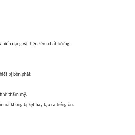
 biến dạng vật liệu kém chất lượng.
iết bị bền phải:
 tính thẩm mỹ.
 mà không bị kẹt hay tạo ra tiếng ồn.