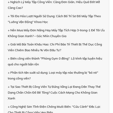
+ Nghịch Lý Máy Tập Công Viên: Càng Đơn Giản, Hiệu Quả Đốt Mỡ
Càng Cao?
+ Tối Đa Hóa Lượt Người Sử Dụng: Cách Bố Trí Sơ Đồ Máy Tập Theo
"Luồng Vận Động" Khoa Học
+ Nên Mua Máy Đơn Năng Hay Máy Tập Tích Hợp 3-trong-1 Để Tối Ưu
Không Gian Xanh? – Góc Nhìn Chuyên Gia
+ Giải Mã Bài Toán Khấu Hao: Chi Phí Bảo Trì Thiết Bị Thể Dục Công
Viên Chiếm Bao Nhiêu % Vốn Đầu Tư?
+ Biến công viên thành "Phòng Gym 0 đồng": Lộ trình tập luyện hiệu
quả cho người bận rộn
+ Phân tích tần suất sử dụng: Loại máy tập nào thường bị "bỏ rơi"
trong công viên?
+ Tại Sao Thiết Bị Công Viên Tự Đứng Vững Lại Đang Dần Thay Thế
Dạng Chân Chôn Đổ Bê Tông? Cuộc Cách Mạng Cho Không Gian
Xanh
+ Công Nghệ Sơn Tĩnh Điện Chống Muối Biển: "Cứu Cánh" Đắc Lực
Cho Thiết Bị Công Viên Ven Biển