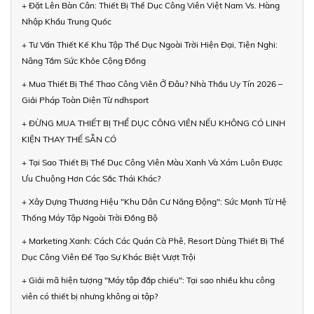
+ Đặt Lên Bàn Cân: Thiết Bị Thể Dục Công Viên Việt Nam Vs. Hàng
Nhập Khẩu Trung Quốc
+ Tư Vấn Thiết Kế Khu Tập Thể Dục Ngoài Trời Hiện Đại, Tiện Nghi:
Nâng Tầm Sức Khỏe Cộng Đồng
+ Mua Thiết Bị Thể Thao Công Viên Ở Đâu? Nhà Thầu Uy Tín 2026 –
Giải Pháp Toàn Diện Từ ndhsport
+ ĐỪNG MUA THIẾT BỊ THỂ DỤC CÔNG VIÊN NẾU KHÔNG CÓ LINH
KIỆN THAY THẾ SẴN CÓ
+ Tại Sao Thiết Bị Thể Dục Công Viên Màu Xanh Và Xám Luôn Được
Ưu Chuộng Hơn Các Sắc Thái Khác?
+ Xây Dựng Thương Hiệu "Khu Dân Cư Năng Động": Sức Mạnh Từ Hệ
Thống Máy Tập Ngoài Trời Đồng Bộ
+ Marketing Xanh: Cách Các Quán Cà Phê, Resort Dùng Thiết Bị Thể
Dục Công Viên Để Tạo Sự Khác Biệt Vượt Trội
+ Giải mã hiện tượng "Máy tập đắp chiếu": Tại sao nhiều khu công
viên có thiết bị nhưng không ai tập?