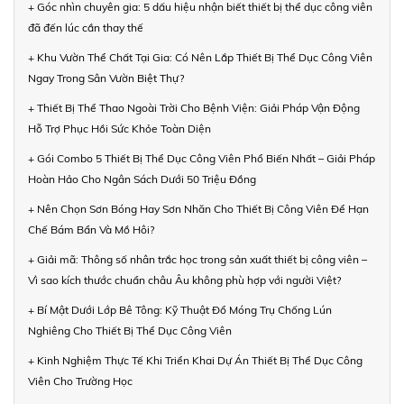
+ Góc nhìn chuyên gia: 5 dấu hiệu nhận biết thiết bị thể dục công viên
đã đến lúc cần thay thế
+ Khu Vườn Thể Chất Tại Gia: Có Nên Lắp Thiết Bị Thể Dục Công Viên
Ngay Trong Sân Vườn Biệt Thự?
+ Thiết Bị Thể Thao Ngoài Trời Cho Bệnh Viện: Giải Pháp Vận Động
Hỗ Trợ Phục Hồi Sức Khỏe Toàn Diện
+ Gói Combo 5 Thiết Bị Thể Dục Công Viên Phổ Biến Nhất – Giải Pháp
Hoàn Hảo Cho Ngân Sách Dưới 50 Triệu Đồng
+ Nên Chọn Sơn Bóng Hay Sơn Nhăn Cho Thiết Bị Công Viên Để Hạn
Chế Bám Bẩn Và Mồ Hôi?
+ Giải mã: Thông số nhân trắc học trong sản xuất thiết bị công viên –
Vì sao kích thước chuẩn châu Âu không phù hợp với người Việt?
+ Bí Mật Dưới Lớp Bê Tông: Kỹ Thuật Đổ Móng Trụ Chống Lún
Nghiêng Cho Thiết Bị Thể Dục Công Viên
+ Kinh Nghiệm Thực Tế Khi Triển Khai Dự Án Thiết Bị Thể Dục Công
Viên Cho Trường Học