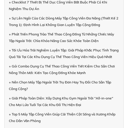
+ Checklist 7 Thiết Bị Thể Dục Công Viên Bắt Buộc Phải Có Khi
Nghiệm Thu Dự Án
+ Sự Lên Ngôi Của Các Dòng Máy Tập Công Viên Đa Năng (Thiết Kế 2
Trong 1): Định Hình Lại Không Gian Luyện Tập Cộng Đồng
+ Phát Triển Phong Trào Thể Thao Cộng Đồng Từ Những Chiếc Máy
Tập Ngoài Trời: Chìa Khóa Nâng Cao Sức Khỏe Toàn Diện
+ Tối Ưu Hóa Trải Nghiệm Luyện Tập: Giải Pháp Khắc Phục Tình Trạng
Quá Tải Tại Các Khu Dụng Cụ Thể Thao Công Viên Hiệu Quả Nhất
+ Gói Combo Dụng Cụ Thể Thao Công Viên Tiết Kiệm Cho Sân Chơi
Nông Thôn Mới: Kiến Tạo Cộng Đồng Khỏe Mạnh
+ Nên Chọn Máy Tập Ngoài Trời Trụ Đơn Hay Trụ Đôi Cho Sân Tập
Công Cộng?
+ Giải Pháp Toàn Diện: Xây Dựng Khu Gym Ngoài Trời "All-in-one"
Cho Mọi Lứa Tuổi Tại Các Khu Đô Thị Hiện Đại
+ Top 5 Máy Tập Công Viên Giúp Cải Thiện Cột Sống và Xương Khớp
Cho Dân Văn Phòng