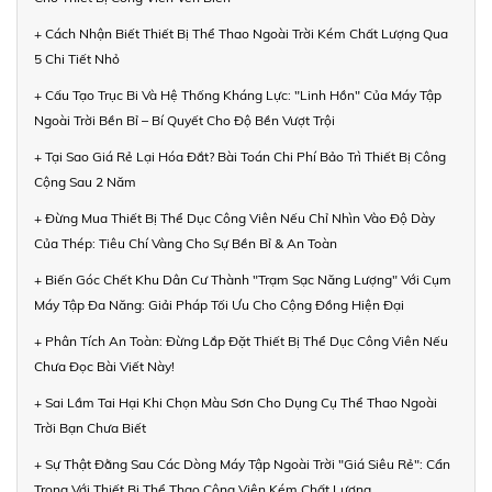
+ Cách Nhận Biết Thiết Bị Thể Thao Ngoài Trời Kém Chất Lượng Qua
5 Chi Tiết Nhỏ
+ Cấu Tạo Trục Bi Và Hệ Thống Kháng Lực: "Linh Hồn" Của Máy Tập
Ngoài Trời Bền Bỉ – Bí Quyết Cho Độ Bền Vượt Trội
+ Tại Sao Giá Rẻ Lại Hóa Đắt? Bài Toán Chi Phí Bảo Trì Thiết Bị Công
Cộng Sau 2 Năm
+ Đừng Mua Thiết Bị Thể Dục Công Viên Nếu Chỉ Nhìn Vào Độ Dày
Của Thép: Tiêu Chí Vàng Cho Sự Bền Bỉ & An Toàn
+ Biến Góc Chết Khu Dân Cư Thành "Trạm Sạc Năng Lượng" Với Cụm
Máy Tập Đa Năng: Giải Pháp Tối Ưu Cho Cộng Đồng Hiện Đại
+ Phân Tích An Toàn: Đừng Lắp Đặt Thiết Bị Thể Dục Công Viên Nếu
Chưa Đọc Bài Viết Này!
+ Sai Lầm Tai Hại Khi Chọn Màu Sơn Cho Dụng Cụ Thể Thao Ngoài
Trời Bạn Chưa Biết
+ Sự Thật Đằng Sau Các Dòng Máy Tập Ngoài Trời "Giá Siêu Rẻ": Cẩn
Trọng Với Thiết Bị Thể Thao Công Viên Kém Chất Lượng