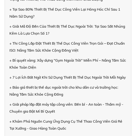
+ Tại Sao 80% Thiết Bị Thể Dục Công Viên Lại Hỏng Hóc Chỉ Sau 1
Năm Sử Dụng?
+ Giải Mã Độ Bền Của Thiết Bị Thể Dục Ngoài Trời: Tại Sao Sắt Nhúng
Kẽm Là Lựa Chọn Số 1?
+ Thi Công Lắp Đặt Thiết Bị Thể Dục Công Viên Trọn Gói – Đạt Chuẩn
ISO: Nâng Tầm Sức Khỏe Cộng Đồng Việt
+ Bí quyết vàng: Xây dựng "Gym Ngoài Trời" Miễn Phí – Nâng Tầm Sức
Khỏe Toàn Diện
+ 7 Lợi Ích Bất Ngờ Khi Sử Dụng Thiết Bị Thể Dục Ngoài Trời Mỗi Ngày
+ Báo giá thiết bị thể dục ngoài trời cho khu dân cư và trường học:
Nâng Tầm Sức Khỏe Cộng Đồng
+ Giải pháp lắp đặt máy tập công viên: Bền bỉ - An toàn - Thẩm mỹ -
Chuyên gia Bật Mí Bí Quyết
+ Khám Phá Nguồn Cung Ứng Dụng Cụ Thể Thao Công Viên Giá Rẻ
Tại Xưởng - Giao Hàng Toàn Quốc