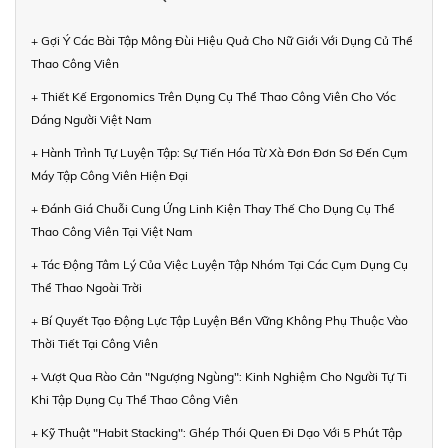
+ Gợi Ý Các Bài Tập Mông Đùi Hiệu Quả Cho Nữ Giới Với Dụng Củ Thể
Thao Công Viên
+ Thiết Kế Ergonomics Trên Dụng Cụ Thể Thao Công Viên Cho Vóc
Dáng Người Việt Nam
+ Hành Trình Tự Luyện Tập: Sự Tiến Hóa Từ Xà Đơn Đơn Sơ Đến Cụm
Máy Tập Công Viên Hiện Đại
+ Đánh Giá Chuỗi Cung Ứng Linh Kiện Thay Thế Cho Dụng Cụ Thể
Thao Công Viên Tại Việt Nam
+ Tác Động Tâm Lý Của Việc Luyện Tập Nhóm Tại Các Cụm Dụng Cụ
Thể Thao Ngoài Trời
+ Bí Quyết Tạo Động Lực Tập Luyện Bền Vững Không Phụ Thuộc Vào
Thời Tiết Tại Công Viên
+ Vượt Qua Rào Cản "Ngượng Ngùng": Kinh Nghiệm Cho Người Tự Ti
Khi Tập Dụng Cụ Thể Thao Công Viên
+ Kỹ Thuật "Habit Stacking": Ghép Thói Quen Đi Dạo Với 5 Phút Tập