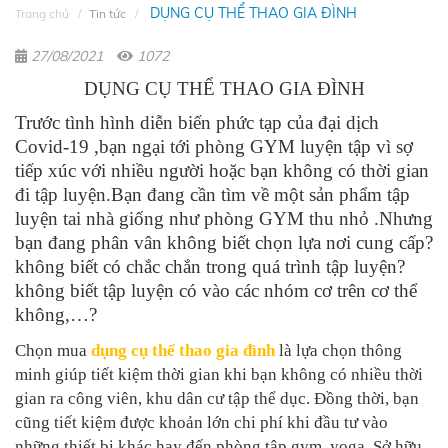
DỤNG CỤ THỂ THAO GIA ĐÌNH
Trang chủ
Tin tức
27/08/2021
1072
DỤNG CỤ THỂ THAO GIA ĐÌNH
Trước tình hình diễn biến phức tạp của đại dịch
Covid-19 ,bạn ngại tới phòng GYM luyện tập vì sợ
tiếp xúc với nhiều người hoặc bạn không có thời gian
đi tập luyện.Bạn đang cần tìm về một sản phẩm tập
luyện tai nhà giống như phòng GYM thu nhỏ .Nhưng
bạn đang phân vân không biết chọn lựa nơi cung cấp?
không biết có chắc chắn trong quá trình tập luyện?
không biết tập luyện có vào các nhóm cơ trên cơ thể
không,…?
Chọn mua
dụng cụ thể thao gia đình
là lựa chọn thông
minh giúp tiết kiệm thời gian khi bạn không có nhiều thời
gian ra công viên, khu dân cư tập thể dục. Đồng thời, bạn
cũng tiết kiệm được khoản lớn chi phí khi đầu tư vào
những thiết bị khác hay đến phòng tập gym, yoga. Sở hữu