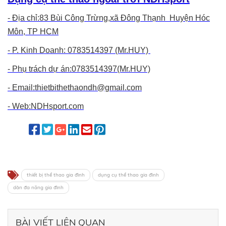
- Địa chỉ:83 Bùi Công Trừng,xã Đông Thạnh Huyện Hóc
Môn, TP HCM
- P. Kinh Doanh: 0783514397 (Mr.HUY)
- Phụ trách dự án:0783514397(Mr.HUY)
- Email:thietbithethaondh@gmail.com
- Web:NDHsport.com
thiết bị thể thao gia đình
dụng cụ thể thao gia đình
dàn đa năng gia đình
BÀI VIẾT LIÊN QUAN