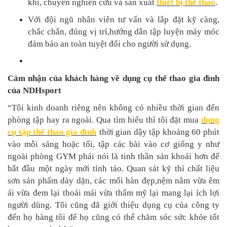
khí, chuyên nghiên cứu và sản xuất
thiết bị thể thao
.
Với đội ngũ nhân viên tư vấn và lắp đặt kỹ càng,
chắc chắn, đúng vị trí,hướng dẫn tập luyện máy móc
đảm bảo an toàn tuyệt đối cho người sử dụng.
Cảm nhận của khách hàng về dụng cụ thể thao gia đình
của NDHsport
“Tôi kinh doanh riêng nên không có nhiều thời gian đến
phòng tập hay ra ngoài. Qua tìm hiểu thì tôi đặt mua
dụng
cụ tập thể thao gia đình
thời gian dậy tập khoảng 60 phút
vào mỗi sáng hoặc tối, tập các bài vào cơ giống y như
ngoài phòng GYM phải nói là tinh thần sản khoái hơn để
bắt đầu một ngày mới tỉnh táo. Quan sát kỹ thì chất liệu
sơn sản phẩm dày dặn, các mối hàn đẹp,nệm nằm vừa êm
ái vừa đem lại thoải mái vừa thẩm mỹ lại mang lại ích lợi
người dùng. Tôi cũng đã giới thiệu dụng cụ của công ty
đến họ hàng tôi để họ cũng có thể chăm sóc sức khỏe tốt