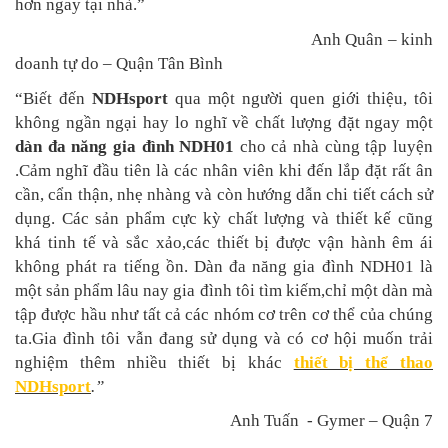
hơn ngay tại nhà.”
Anh Quân – kinh
doanh tự do – Quận Tân Bình
“Biết đến
NDHsport
qua một người quen giới thiệu, tôi
không ngần ngại hay lo nghĩ về chất lượng đặt ngay một
dàn đa năng gia đình NDH01
cho cả nhà cùng tập luyện
.Cảm nghĩ đầu tiên là các nhân viên khi đến lắp đặt rất ân
cần, cẩn thận, nhẹ nhàng và còn hướng dẫn chi tiết cách sử
dụng. Các sản phẩm cực kỳ chất lượng và thiết kế cũng
khá tinh tế và sắc xảo,các thiết bị được vận hành êm ái
không phát ra tiếng ồn. Dàn đa năng gia đình NDH01 là
một sản phẩm lâu nay gia đình tôi tìm kiếm,chỉ một dàn mà
tập được hầu như tất cả các nhóm cơ trên cơ thể của chúng
ta.Gia đình tôi vẫn đang sử dụng và có cơ hội muốn trải
nghiệm thêm nhiều thiết bị khác
thiết bị thể thao
NDHsport
.”
Anh Tuấn - Gymer – Quận 7