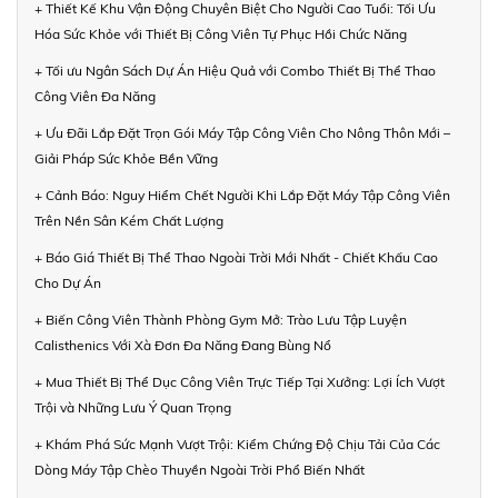
+ Thiết Kế Khu Vận Động Chuyên Biệt Cho Người Cao Tuổi: Tối Ưu
Hóa Sức Khỏe với Thiết Bị Công Viên Tự Phục Hồi Chức Năng
+ Tối ưu Ngân Sách Dự Án Hiệu Quả với Combo Thiết Bị Thể Thao
Công Viên Đa Năng
+ Ưu Đãi Lắp Đặt Trọn Gói Máy Tập Công Viên Cho Nông Thôn Mới –
Giải Pháp Sức Khỏe Bền Vững
+ Cảnh Báo: Nguy Hiểm Chết Người Khi Lắp Đặt Máy Tập Công Viên
Trên Nền Sân Kém Chất Lượng
+ Báo Giá Thiết Bị Thể Thao Ngoài Trời Mới Nhất - Chiết Khấu Cao
Cho Dự Án
+ Biến Công Viên Thành Phòng Gym Mở: Trào Lưu Tập Luyện
Calisthenics Với Xà Đơn Đa Năng Đang Bùng Nổ
+ Mua Thiết Bị Thể Dục Công Viên Trực Tiếp Tại Xưởng: Lợi Ích Vượt
Trội và Những Lưu Ý Quan Trọng
+ Khám Phá Sức Mạnh Vượt Trội: Kiểm Chứng Độ Chịu Tải Của Các
Dòng Máy Tập Chèo Thuyền Ngoài Trời Phổ Biến Nhất