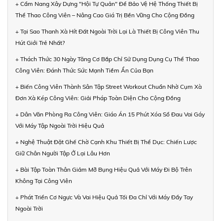
+ Cẩm Nang Xây Dựng "Hội Tự Quản" Để Bảo Vệ Hệ Thống Thiết Bị
Thể Thao Công Viên – Nâng Cao Giá Trị Bền Vững Cho Cộng Đồng
+ Tại Sao Thanh Xà Hít Đất Ngoài Trời Lại Là Thiết Bị Công Viên Thu
Hút Giới Trẻ Nhất?
+ Thách Thức 30 Ngày Tăng Cơ Bắp Chỉ Sử Dụng Dụng Cụ Thể Thao
Công Viên: Đánh Thức Sức Mạnh Tiềm Ẩn Của Bạn
+ Biến Công Viên Thành Sân Tập Street Workout Chuẩn Nhờ Cụm Xà
Đơn Xà Kép Công Viên: Giải Pháp Toàn Diện Cho Cộng Đồng
+ Dân Văn Phòng Ra Công Viên: Giáo Án 15 Phút Xóa Sổ Đau Vai Gáy
Với Máy Tập Ngoài Trời Hiệu Quả
+ Nghệ Thuật Đặt Ghế Chờ Cạnh Khu Thiết Bị Thể Dục: Chiến Lược
Giữ Chân Người Tập Ở Lại Lâu Hơn
+ Bài Tập Toàn Thân Giảm Mỡ Bụng Hiệu Quả Với Máy Đi Bộ Trên
Không Tại Công Viên
+ Phát Triển Cơ Ngực Và Vai Hiệu Quả Tối Đa Chỉ Với Máy Đẩy Tay
Ngoài Trời