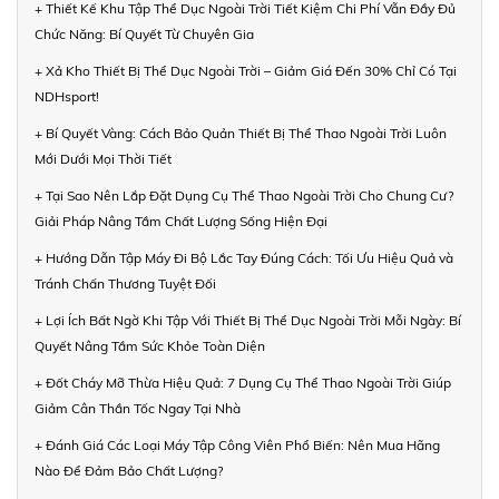
+ Thiết Kế Khu Tập Thể Dục Ngoài Trời Tiết Kiệm Chi Phí Vẫn Đầy Đủ
Chức Năng: Bí Quyết Từ Chuyên Gia
+ Xả Kho Thiết Bị Thể Dục Ngoài Trời – Giảm Giá Đến 30% Chỉ Có Tại
NDHsport!
+ Bí Quyết Vàng: Cách Bảo Quản Thiết Bị Thể Thao Ngoài Trời Luôn
Mới Dưới Mọi Thời Tiết
+ Tại Sao Nên Lắp Đặt Dụng Cụ Thể Thao Ngoài Trời Cho Chung Cư?
Giải Pháp Nâng Tầm Chất Lượng Sống Hiện Đại
+ Hướng Dẫn Tập Máy Đi Bộ Lắc Tay Đúng Cách: Tối Ưu Hiệu Quả và
Tránh Chấn Thương Tuyệt Đối
+ Lợi Ích Bất Ngờ Khi Tập Với Thiết Bị Thể Dục Ngoài Trời Mỗi Ngày: Bí
Quyết Nâng Tầm Sức Khỏe Toàn Diện
+ Đốt Cháy Mỡ Thừa Hiệu Quả: 7 Dụng Cụ Thể Thao Ngoài Trời Giúp
Giảm Cân Thần Tốc Ngay Tại Nhà
+ Đánh Giá Các Loại Máy Tập Công Viên Phổ Biến: Nên Mua Hãng
Nào Để Đảm Bảo Chất Lượng?