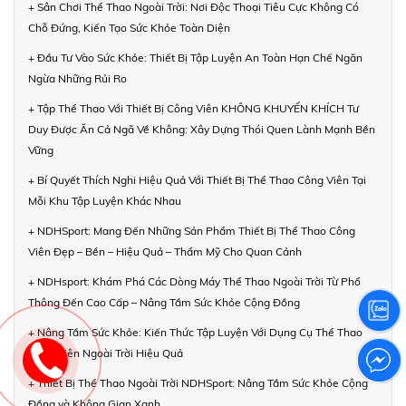
+ Sân Chơi Thể Thao Ngoài Trời: Nơi Độc Thoại Tiêu Cực Không Có
Chỗ Đứng, Kiến Tạo Sức Khỏe Toàn Diện
+ Đầu Tư Vào Sức Khỏe: Thiết Bị Tập Luyện An Toàn Hạn Chế Ngăn
Ngừa Những Rủi Ro
+ Tập Thể Thao Với Thiết Bị Công Viên KHÔNG KHUYẾN KHÍCH Tư
Duy Được Ăn Cả Ngã Về Không: Xây Dựng Thói Quen Lành Mạnh Bền
Vững
+ Bí Quyết Thích Nghi Hiệu Quả Với Thiết Bị Thể Thao Công Viên Tại
Mỗi Khu Tập Luyện Khác Nhau
+ NDHSport: Mang Đến Những Sản Phẩm Thiết Bị Thể Thao Công
Viên Đẹp – Bền – Hiệu Quả – Thẩm Mỹ Cho Quan Cảnh
+ NDHsport: Khám Phá Các Dòng Máy Thể Thao Ngoài Trời Từ Phổ
Thông Đến Cao Cấp – Nâng Tầm Sức Khỏe Cộng Đồng
+ Nâng Tầm Sức Khỏe: Kiến Thức Tập Luyện Với Dụng Cụ Thể Thao
Công Viên Ngoài Trời Hiệu Quả
+ Thiết Bị Thể Thao Ngoài Trời NDHSport: Nâng Tầm Sức Khỏe Cộng
Đồng và Không Gian Xanh