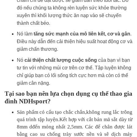
chăm chỉ để đạt được sẽ giảm dần theo tuổi tác. Do
đó nếu chúng ta không rèn luyện sức khỏe thường
xuyên thì khối lượng thức ăn nạp vào sẽ chuyển
thành chất béo.
Nó làm
tăng sức mạnh của mô liên kết, cơ và gân
.
Điều này dẫn đến cải thiện hiệu suất hoạt động cơ và
giảm chấn thương.
Nó
cải thiện chất lượng cuộc sống
của bạn vì bạn
tư tin với những múi cơ trên cơ thể. Tập luyện không
chỉ giúp bạn có lối sống tích cực hơn mà còn có thể
giảm cân nặng.
Tại sao bạn nên lựa chọn dụng cụ thể thao gia
đình NDHsport?
Sản phẩm có cấu tạo chắc chắn,không rung lắc trông
quá trình tập luyện.Kết hợp với cắt bản mã sắt dày từ
8mm dđến mỏng nhất 2,5mm. Các đế chân được lát
bằng cao su chống trày sước nền và sê dịch máy