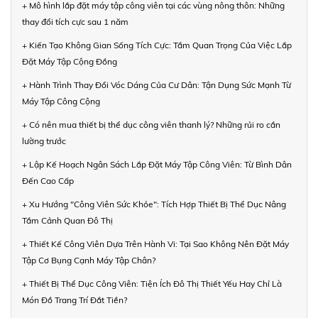
+ Mô hình lắp đặt máy tập công viên tại các vùng nông thôn: Những
thay đổi tích cực sau 1 năm
+ Kiến Tạo Không Gian Sống Tích Cực: Tầm Quan Trọng Của Việc Lắp
Đặt Máy Tập Cộng Đồng
+ Hành Trình Thay Đổi Vóc Dáng Của Cư Dân: Tận Dụng Sức Mạnh Từ
Máy Tập Công Cộng
+ Có nên mua thiết bị thể dục công viên thanh lý? Những rủi ro cần
lường trước
+ Lập Kế Hoạch Ngân Sách Lắp Đặt Máy Tập Công Viên: Từ Bình Dân
Đến Cao Cấp
+ Xu Hướng "Công Viên Sức Khỏe": Tích Hợp Thiết Bị Thể Dục Nâng
Tầm Cảnh Quan Đô Thị
+ Thiết Kế Công Viên Dựa Trên Hành Vi: Tại Sao Không Nên Đặt Máy
Tập Cơ Bụng Cạnh Máy Tập Chân?
+ Thiết Bị Thể Dục Công Viên: Tiện Ích Đô Thị Thiết Yếu Hay Chỉ Là
Món Đồ Trang Trí Đắt Tiền?