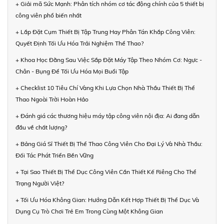
+ Giải mã Sức Mạnh: Phân tích nhóm cơ tác động chính của 5 thiết bị
công viên phổ biến nhất
+ Lắp Đặt Cụm Thiết Bị Tập Trung Hay Phân Tán Khắp Công Viên:
Quyết Định Tối Ưu Hóa Trải Nghiệm Thể Thao?
+ Khoa Học Đằng Sau Việc Sắp Đặt Máy Tập Theo Nhóm Cơ: Ngực -
Chân - Bụng Để Tối Ưu Hóa Mọi Buổi Tập
+ Checklist 10 Tiêu Chí Vàng Khi Lựa Chọn Nhà Thầu Thiết Bị Thể
Thao Ngoài Trời Hoàn Hảo
+ Đánh giá các thương hiệu máy tập công viên nội địa: Ai đang dẫn
đầu về chất lượng?
+ Bảng Giá Sỉ Thiết Bị Thể Thao Công Viên Cho Đại Lý Và Nhà Thầu:
Đối Tác Phát Triển Bền Vững
+ Tại Sao Thiết Bị Thể Dục Công Viên Cần Thiết Kế Riêng Cho Thể
Trạng Người Việt?
+ Tối Ưu Hóa Không Gian: Hướng Dẫn Kết Hợp Thiết Bị Thể Dục Và
Dụng Cụ Trò Chơi Trẻ Em Trong Cùng Một Không Gian