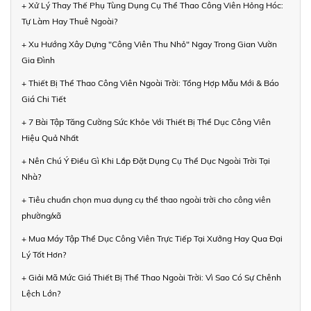
+ Xử Lý Thay Thế Phụ Tùng Dụng Cụ Thể Thao Công Viên Hỏng Hóc:
Tự Làm Hay Thuê Ngoài?
+ Xu Hướng Xây Dựng "Công Viên Thu Nhỏ" Ngay Trong Gian Vườn
Gia Đình
+ Thiết Bị Thể Thao Công Viên Ngoài Trời: Tổng Hợp Mẫu Mới & Báo
Giá Chi Tiết
+ 7 Bài Tập Tăng Cường Sức Khỏe Với Thiết Bị Thể Dục Công Viên
Hiệu Quả Nhất
+ Nên Chú Ý Điều Gì Khi Lắp Đặt Dụng Cụ Thể Dục Ngoài Trời Tại
Nhà?
+ Tiêu chuẩn chọn mua dụng cụ thể thao ngoài trời cho công viên
phường/xã
+ Mua Máy Tập Thể Dục Công Viên Trực Tiếp Tại Xưởng Hay Qua Đại
Lý Tốt Hơn?
+ Giải Mã Mức Giá Thiết Bị Thể Thao Ngoài Trời: Vì Sao Có Sự Chênh
Lệch Lớn?