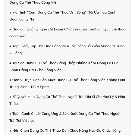
Dụng Cụ Thể Thao Công Viên
+ Mô Hình "Cụm Dụng Cụ Thể Thao Ven Sông": Tối Ưu Hóa Cảnh
Quan Lãng Phí
+ Ứng dụng công nghệ cắt Laser CNC trong sản xuất dụng cụ thể thao
công viên
+ Top 5 Máy Tập Thể Dục Công Viên Tác Động Sâu Vào Vùng Cơ Bụng
& Hông
+ Tại Sao Dụng Cụ Thể Thao Bằng Thép Nhúng Kẽm Nóng Là Lựa
Chọn Hàng Đầu Cho Công Viên?
+ Đơn Vị Trực Tiếp Sản Xuất Dụng Cụ Thể Thao Công Viên Không Qua
Trung Gian – NDH Sport
+ Bí Quyết Mua Dụng Cụ Thể Thao Ngoài Trời Giá Sỉ Cho Đại Lý & Nhà
Thầu
+ Toàn Cảnh Chuỗi Cung Ứng & Sản Xuất Dụng Cụ Thể Thao Ngoài
Trời Tại Việt Nam
+ Nên Chọn Dụng Cụ Thể Thao Đơn Chức Năng Hay Đa Chức Năng