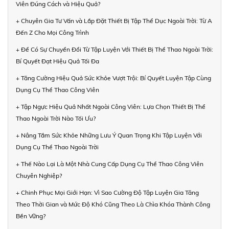
Viên Đúng Cách và Hiệu Quả?
+ Chuyên Gia Tư Vấn và Lắp Đặt Thiết Bị Tập Thể Dục Ngoài Trời: Từ A
Đến Z Cho Mọi Công Trình
+ Để Có Sự Chuyển Đổi Từ Tập Luyện Với Thiết Bị Thể Thao Ngoài Trời:
Bí Quyết Đạt Hiệu Quả Tối Đa
+ Tăng Cường Hiệu Quả Sức Khỏe Vượt Trội: Bí Quyết Luyện Tập Cùng
Dụng Cụ Thể Thao Công Viên
+ Tập Ngực Hiệu Quả Nhất Ngoài Công Viên: Lựa Chọn Thiết Bị Thể
Thao Ngoài Trời Nào Tối Ưu?
+ Nâng Tầm Sức Khỏe Những Lưu Ý Quan Trọng Khi Tập Luyện Với
Dụng Cụ Thể Thao Ngoài Trời
+ Thế Nào Lại Là Một Nhà Cung Cấp Dụng Cụ Thể Thao Công Viên
Chuyên Nghiệp?
+ Chinh Phục Mọi Giới Hạn: Vì Sao Cường Độ Tập Luyện Gia Tăng
Theo Thời Gian và Mức Độ Khó Cũng Theo Là Chìa Khóa Thành Công
Bền Vững?