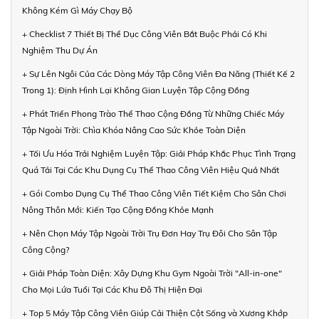
Không Kém Gì Máy Chạy Bộ
+ Checklist 7 Thiết Bị Thể Dục Công Viên Bắt Buộc Phải Có Khi
Nghiệm Thu Dự Án
+ Sự Lên Ngôi Của Các Dòng Máy Tập Công Viên Đa Năng (Thiết Kế 2
Trong 1): Định Hình Lại Không Gian Luyện Tập Cộng Đồng
+ Phát Triển Phong Trào Thể Thao Cộng Đồng Từ Những Chiếc Máy
Tập Ngoài Trời: Chìa Khóa Nâng Cao Sức Khỏe Toàn Diện
+ Tối Ưu Hóa Trải Nghiệm Luyện Tập: Giải Pháp Khắc Phục Tình Trạng
Quá Tải Tại Các Khu Dụng Cụ Thể Thao Công Viên Hiệu Quả Nhất
+ Gói Combo Dụng Cụ Thể Thao Công Viên Tiết Kiệm Cho Sân Chơi
Nông Thôn Mới: Kiến Tạo Cộng Đồng Khỏe Mạnh
+ Nên Chọn Máy Tập Ngoài Trời Trụ Đơn Hay Trụ Đôi Cho Sân Tập
Công Cộng?
+ Giải Pháp Toàn Diện: Xây Dựng Khu Gym Ngoài Trời "All-in-one"
Cho Mọi Lứa Tuổi Tại Các Khu Đô Thị Hiện Đại
+ Top 5 Máy Tập Công Viên Giúp Cải Thiện Cột Sống và Xương Khớp