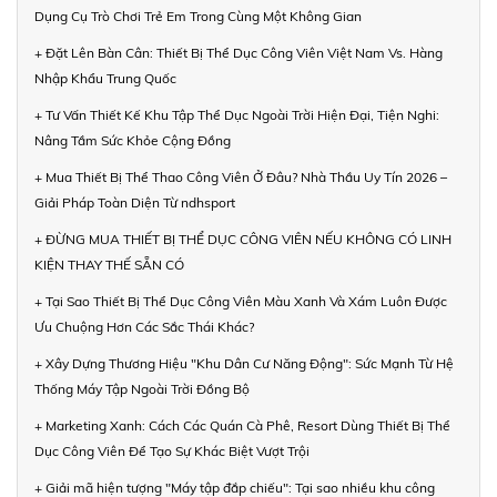
Dụng Cụ Trò Chơi Trẻ Em Trong Cùng Một Không Gian
+ Đặt Lên Bàn Cân: Thiết Bị Thể Dục Công Viên Việt Nam Vs. Hàng
Nhập Khẩu Trung Quốc
+ Tư Vấn Thiết Kế Khu Tập Thể Dục Ngoài Trời Hiện Đại, Tiện Nghi:
Nâng Tầm Sức Khỏe Cộng Đồng
+ Mua Thiết Bị Thể Thao Công Viên Ở Đâu? Nhà Thầu Uy Tín 2026 –
Giải Pháp Toàn Diện Từ ndhsport
+ ĐỪNG MUA THIẾT BỊ THỂ DỤC CÔNG VIÊN NẾU KHÔNG CÓ LINH
KIỆN THAY THẾ SẴN CÓ
+ Tại Sao Thiết Bị Thể Dục Công Viên Màu Xanh Và Xám Luôn Được
Ưu Chuộng Hơn Các Sắc Thái Khác?
+ Xây Dựng Thương Hiệu "Khu Dân Cư Năng Động": Sức Mạnh Từ Hệ
Thống Máy Tập Ngoài Trời Đồng Bộ
+ Marketing Xanh: Cách Các Quán Cà Phê, Resort Dùng Thiết Bị Thể
Dục Công Viên Để Tạo Sự Khác Biệt Vượt Trội
+ Giải mã hiện tượng "Máy tập đắp chiếu": Tại sao nhiều khu công