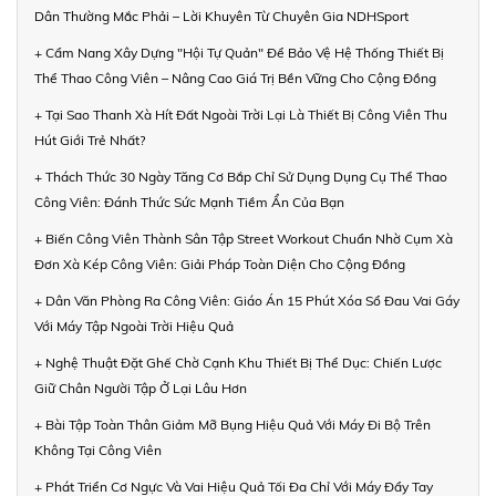
Dân Thường Mắc Phải – Lời Khuyên Từ Chuyên Gia NDHSport
+ Cẩm Nang Xây Dựng "Hội Tự Quản" Để Bảo Vệ Hệ Thống Thiết Bị
Thể Thao Công Viên – Nâng Cao Giá Trị Bền Vững Cho Cộng Đồng
+ Tại Sao Thanh Xà Hít Đất Ngoài Trời Lại Là Thiết Bị Công Viên Thu
Hút Giới Trẻ Nhất?
+ Thách Thức 30 Ngày Tăng Cơ Bắp Chỉ Sử Dụng Dụng Cụ Thể Thao
Công Viên: Đánh Thức Sức Mạnh Tiềm Ẩn Của Bạn
+ Biến Công Viên Thành Sân Tập Street Workout Chuẩn Nhờ Cụm Xà
Đơn Xà Kép Công Viên: Giải Pháp Toàn Diện Cho Cộng Đồng
+ Dân Văn Phòng Ra Công Viên: Giáo Án 15 Phút Xóa Sổ Đau Vai Gáy
Với Máy Tập Ngoài Trời Hiệu Quả
+ Nghệ Thuật Đặt Ghế Chờ Cạnh Khu Thiết Bị Thể Dục: Chiến Lược
Giữ Chân Người Tập Ở Lại Lâu Hơn
+ Bài Tập Toàn Thân Giảm Mỡ Bụng Hiệu Quả Với Máy Đi Bộ Trên
Không Tại Công Viên
+ Phát Triển Cơ Ngực Và Vai Hiệu Quả Tối Đa Chỉ Với Máy Đẩy Tay