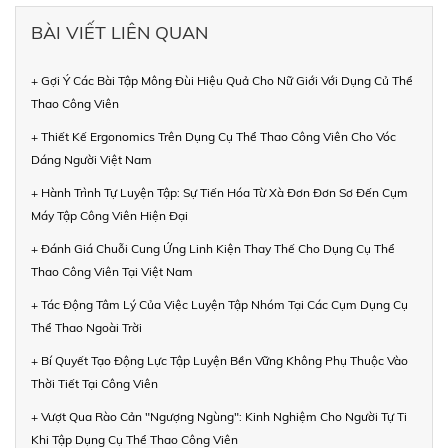
BÀI VIẾT LIÊN QUAN
+ Gợi Ý Các Bài Tập Mông Đùi Hiệu Quả Cho Nữ Giới Với Dụng Củ Thể
Thao Công Viên
+ Thiết Kế Ergonomics Trên Dụng Cụ Thể Thao Công Viên Cho Vóc
Dáng Người Việt Nam
+ Hành Trình Tự Luyện Tập: Sự Tiến Hóa Từ Xà Đơn Đơn Sơ Đến Cụm
Máy Tập Công Viên Hiện Đại
+ Đánh Giá Chuỗi Cung Ứng Linh Kiện Thay Thế Cho Dụng Cụ Thể
Thao Công Viên Tại Việt Nam
+ Tác Động Tâm Lý Của Việc Luyện Tập Nhóm Tại Các Cụm Dụng Cụ
Thể Thao Ngoài Trời
+ Bí Quyết Tạo Động Lực Tập Luyện Bền Vững Không Phụ Thuộc Vào
Thời Tiết Tại Công Viên
+ Vượt Qua Rào Cản "Ngượng Ngùng": Kinh Nghiệm Cho Người Tự Ti
Khi Tập Dụng Cụ Thể Thao Công Viên