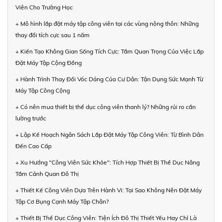
Viên Cho Trường Học
+ Mô hình lắp đặt máy tập công viên tại các vùng nông thôn: Những
thay đổi tích cực sau 1 năm
+ Kiến Tạo Không Gian Sống Tích Cực: Tầm Quan Trọng Của Việc Lắp
Đặt Máy Tập Cộng Đồng
+ Hành Trình Thay Đổi Vóc Dáng Của Cư Dân: Tận Dụng Sức Mạnh Từ
Máy Tập Công Cộng
+ Có nên mua thiết bị thể dục công viên thanh lý? Những rủi ro cần
lường trước
+ Lập Kế Hoạch Ngân Sách Lắp Đặt Máy Tập Công Viên: Từ Bình Dân
Đến Cao Cấp
+ Xu Hướng "Công Viên Sức Khỏe": Tích Hợp Thiết Bị Thể Dục Nâng
Tầm Cảnh Quan Đô Thị
+ Thiết Kế Công Viên Dựa Trên Hành Vi: Tại Sao Không Nên Đặt Máy
Tập Cơ Bụng Cạnh Máy Tập Chân?
+ Thiết Bị Thể Dục Công Viên: Tiện Ích Đô Thị Thiết Yếu Hay Chỉ Là