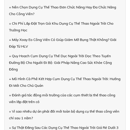
+ Nên Chọn Dụng Cụ Thể Thao Đơn Chức Năng Hay Đa Chức Năng
Cho Công Viên?
+ Chi Phí Lắp Đặt Trọn Gói Khu Dụng Cụ Thể Thao Ngoài Trời Cho
Trường Học
+ Máy Xoay Eo Công Viên Có Giúp Giảm Mỡ Bụng Thật Không? Giải
Đáp Từ HLV
+ Quy Hoạch Cụm Dụng Cụ Thể Dục Ngoài Trời Dọc Theo Tuyến
Đường Bộ Cho Người Đi Bộ: Giải Pháp Nâng Cao Sức Khỏe Cộng
Đồng
+ Mô Hình Cà Phê Kết Hợp Cụm Dụng Cụ Thể Thao Ngoài Trời: Hướng
Đi Mới Cho Chủ Quán
+ Đánh giá tác động môi trường của các cụm thiết bị thể thao công
viên lắp đặt trên cỏ
+ Vì sao nhiều dự án phải đổi mới toàn bộ dụng cụ thể thao công viên
chỉ sau 1 năm?
+ Sự Thật Đằng Sau Các Dụng Cụ Thể Thao Ngoài Trời Giá Rẻ Dưới 3