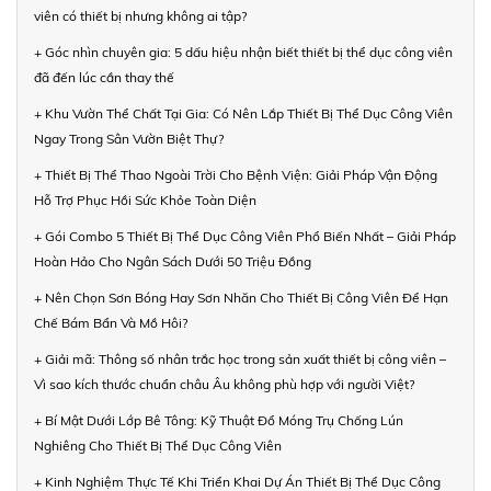
viên có thiết bị nhưng không ai tập?
+ Góc nhìn chuyên gia: 5 dấu hiệu nhận biết thiết bị thể dục công viên
đã đến lúc cần thay thế
+ Khu Vườn Thể Chất Tại Gia: Có Nên Lắp Thiết Bị Thể Dục Công Viên
Ngay Trong Sân Vườn Biệt Thự?
+ Thiết Bị Thể Thao Ngoài Trời Cho Bệnh Viện: Giải Pháp Vận Động
Hỗ Trợ Phục Hồi Sức Khỏe Toàn Diện
+ Gói Combo 5 Thiết Bị Thể Dục Công Viên Phổ Biến Nhất – Giải Pháp
Hoàn Hảo Cho Ngân Sách Dưới 50 Triệu Đồng
+ Nên Chọn Sơn Bóng Hay Sơn Nhăn Cho Thiết Bị Công Viên Để Hạn
Chế Bám Bẩn Và Mồ Hôi?
+ Giải mã: Thông số nhân trắc học trong sản xuất thiết bị công viên –
Vì sao kích thước chuẩn châu Âu không phù hợp với người Việt?
+ Bí Mật Dưới Lớp Bê Tông: Kỹ Thuật Đổ Móng Trụ Chống Lún
Nghiêng Cho Thiết Bị Thể Dục Công Viên
+ Kinh Nghiệm Thực Tế Khi Triển Khai Dự Án Thiết Bị Thể Dục Công