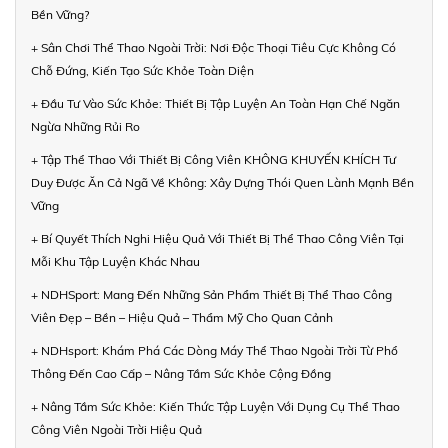
Bền Vững?
+ Sân Chơi Thể Thao Ngoài Trời: Nơi Độc Thoại Tiêu Cực Không Có
Chỗ Đứng, Kiến Tạo Sức Khỏe Toàn Diện
+ Đầu Tư Vào Sức Khỏe: Thiết Bị Tập Luyện An Toàn Hạn Chế Ngăn
Ngừa Những Rủi Ro
+ Tập Thể Thao Với Thiết Bị Công Viên KHÔNG KHUYẾN KHÍCH Tư
Duy Được Ăn Cả Ngã Về Không: Xây Dựng Thói Quen Lành Mạnh Bền
Vững
+ Bí Quyết Thích Nghi Hiệu Quả Với Thiết Bị Thể Thao Công Viên Tại
Mỗi Khu Tập Luyện Khác Nhau
+ NDHSport: Mang Đến Những Sản Phẩm Thiết Bị Thể Thao Công
Viên Đẹp – Bền – Hiệu Quả – Thẩm Mỹ Cho Quan Cảnh
+ NDHsport: Khám Phá Các Dòng Máy Thể Thao Ngoài Trời Từ Phổ
Thông Đến Cao Cấp – Nâng Tầm Sức Khỏe Cộng Đồng
+ Nâng Tầm Sức Khỏe: Kiến Thức Tập Luyện Với Dụng Cụ Thể Thao
Công Viên Ngoài Trời Hiệu Quả