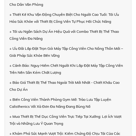
Cho Dân Văn Phòng
+ Thiết Kế Khu Vận Động Chuyên Biệt Cho Người Cao Tuổi: Tối Ưu
Hóa Sức Khỏe với Thiết Bị Công Viên Tự Phục Hồi Chức Năng
+ Tối ưu Ngân Sách Dự Án Hiệu Quả với Combo Thiết Bị Thể Thao
Công Viên Đa Năng
+ Ưu Đãi Lắp Đặt Trọn Gói Máy Tập Công Viên Cho Nông Thôn Mới –
Giải Pháp Sức Khỏe Bền Vững
+ Cảnh Báo: Nguy Hiểm Chết Người Khi Lắp Đặt Máy Tập Công Viên
Trên Nền Sân Kém Chất Lượng
+ Báo Giá Thiết Bị Thể Thao Ngoài Trời Mới Nhất - Chiết Khấu Cao
Cho Dự Án
+ Biến Công Viên Thành Phòng Gym Mở: Trào Lưu Tập Luyện
Calisthenics Với Xà Đơn Đa Năng Đang Bùng Nổ
+ Mua Thiết Bị Thể Dục Công Viên Trực Tiếp Tại Xưởng: Lợi Ích Vượt
Trội và Những Lưu Ý Quan Trọng
+ Khám Phá Sức Mạnh Vượt Trội: Kiểm Chứng Độ Chịu Tải Của Các