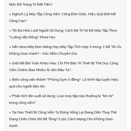
Món Đồ Trang Trí Đắt Tiền?
+ Nghịch Lý Máy Tập Công Viên: Càng Đơn Giản, Hiệu Quả Đốt Mỡ
Càng Cao?
+ Tối Đa Hóa Lượt Người Sử Dụng: Cách Bố Trí Sơ Đồ Máy Tập Theo
"Luồng Vận Động" Khoa Học
+ Nên Mua Máy Đơn Năng Hay Máy Tập Tích Hợp 3-trong-1 Để Tối Ưu
Không Gian Xanh? – Góc Nhìn Chuyên Gia
+ Giải Mã Bài Toán Khấu Hao: Chi Phí Bảo Trì Thiết Bị Thể Dục Công
Viên Chiếm Bao Nhiêu % Vốn Đầu Tư?
+ Biến công viên thành "Phòng Gym 0 đồng": Lộ trình tập luyện hiệu
quả cho người bận rộn
+ Phân tích tần suất sử dụng: Loại máy tập nào thường bị "bỏ rơi"
trong công viên?
+ Tại Sao Thiết Bị Công Viên Tự Đứng Vững Lại Đang Dần Thay Thế
Dạng Chân Chôn Đổ Bê Tông? Cuộc Cách Mạng Cho Không Gian
Xanh