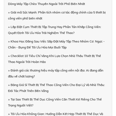
Dòng Máy Tập Chèo Thuyền Ngoài Trời Phổ Biến Nhất
+ Giải mã Sức Mạnh: Phân tích nhóm cơ tác động chính của 5 thiết bị
công viên phổ biến nhất
+ Lắp Đặt Cụm Thiết Bị Tập Trung Hay Phân Tán Khắp Công Viên:
Quyết Định Tối Ưu Hóa Trải Nghiệm Thể Thao?
+ Khoa Học Đằng Sau Việc Sắp Đặt Máy Tập Theo Nhóm Cơ: Ngực -
Chân - Bụng Để Tối Ưu Hóa Mọi Buổi Tập
+ Checklist 10 Tiêu Chí Vàng Khi Lựa Chọn Nhà Thầu Thiết Bị Thể
Thao Ngoài Trời Hoàn Hảo
+ Đánh giá các thương hiệu máy tập công viên nội địa: Ai đang dẫn
đầu về chất lượng?
+ Bảng Giá Sỉ Thiết Bị Thể Thao Công Viên Cho Đại Lý Và Nhà Thầu:
Đối Tác Phát Triển Bền Vững
+ Tại Sao Thiết Bị Thể Dục Công Viên Cần Thiết Kế Riêng Cho Thể
Trạng Người Việt?
+ Tối Ưu Hóa Không Gian: Hướng Dẫn Kết Hợp Thiết Bị Thể Dục Và