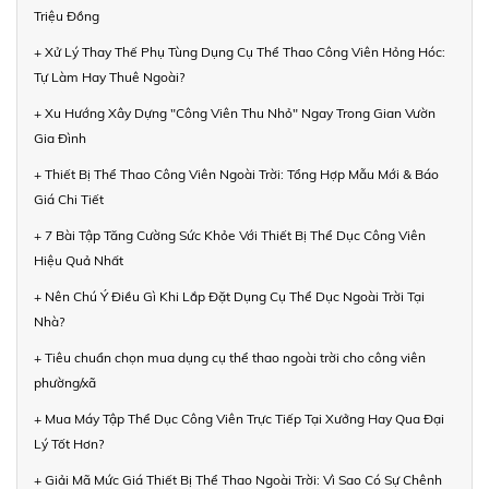
Triệu Đồng
+ Xử Lý Thay Thế Phụ Tùng Dụng Cụ Thể Thao Công Viên Hỏng Hóc:
Tự Làm Hay Thuê Ngoài?
+ Xu Hướng Xây Dựng "Công Viên Thu Nhỏ" Ngay Trong Gian Vườn
Gia Đình
+ Thiết Bị Thể Thao Công Viên Ngoài Trời: Tổng Hợp Mẫu Mới & Báo
Giá Chi Tiết
+ 7 Bài Tập Tăng Cường Sức Khỏe Với Thiết Bị Thể Dục Công Viên
Hiệu Quả Nhất
+ Nên Chú Ý Điều Gì Khi Lắp Đặt Dụng Cụ Thể Dục Ngoài Trời Tại
Nhà?
+ Tiêu chuẩn chọn mua dụng cụ thể thao ngoài trời cho công viên
phường/xã
+ Mua Máy Tập Thể Dục Công Viên Trực Tiếp Tại Xưởng Hay Qua Đại
Lý Tốt Hơn?
+ Giải Mã Mức Giá Thiết Bị Thể Thao Ngoài Trời: Vì Sao Có Sự Chênh