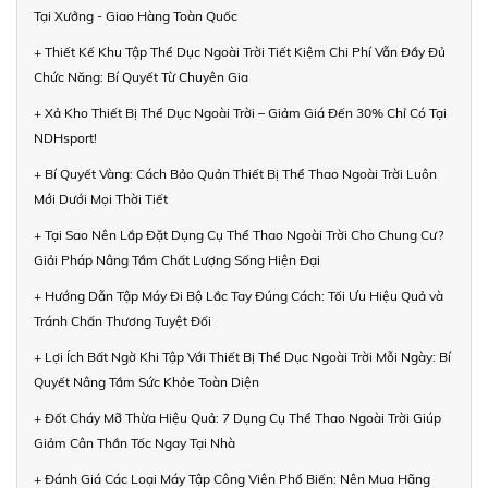
Tại Xưởng - Giao Hàng Toàn Quốc
+ Thiết Kế Khu Tập Thể Dục Ngoài Trời Tiết Kiệm Chi Phí Vẫn Đầy Đủ
Chức Năng: Bí Quyết Từ Chuyên Gia
+ Xả Kho Thiết Bị Thể Dục Ngoài Trời – Giảm Giá Đến 30% Chỉ Có Tại
NDHsport!
+ Bí Quyết Vàng: Cách Bảo Quản Thiết Bị Thể Thao Ngoài Trời Luôn
Mới Dưới Mọi Thời Tiết
+ Tại Sao Nên Lắp Đặt Dụng Cụ Thể Thao Ngoài Trời Cho Chung Cư?
Giải Pháp Nâng Tầm Chất Lượng Sống Hiện Đại
+ Hướng Dẫn Tập Máy Đi Bộ Lắc Tay Đúng Cách: Tối Ưu Hiệu Quả và
Tránh Chấn Thương Tuyệt Đối
+ Lợi Ích Bất Ngờ Khi Tập Với Thiết Bị Thể Dục Ngoài Trời Mỗi Ngày: Bí
Quyết Nâng Tầm Sức Khỏe Toàn Diện
+ Đốt Cháy Mỡ Thừa Hiệu Quả: 7 Dụng Cụ Thể Thao Ngoài Trời Giúp
Giảm Cân Thần Tốc Ngay Tại Nhà
+ Đánh Giá Các Loại Máy Tập Công Viên Phổ Biến: Nên Mua Hãng