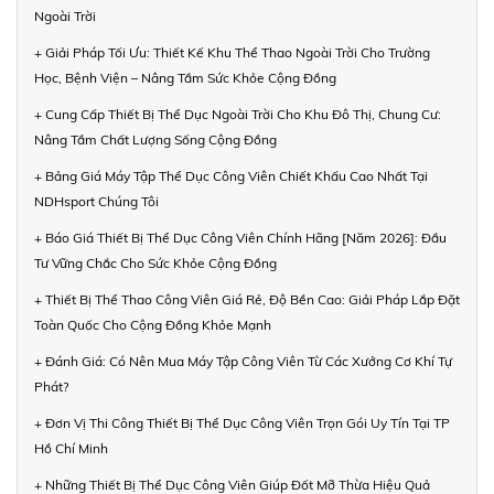
Ngoài Trời
+ Giải Pháp Tối Ưu: Thiết Kế Khu Thể Thao Ngoài Trời Cho Trường
Học, Bệnh Viện – Nâng Tầm Sức Khỏe Cộng Đồng
+ Cung Cấp Thiết Bị Thể Dục Ngoài Trời Cho Khu Đô Thị, Chung Cư:
Nâng Tầm Chất Lượng Sống Cộng Đồng
+ Bảng Giá Máy Tập Thể Dục Công Viên Chiết Khấu Cao Nhất Tại
NDHsport Chúng Tôi
+ Báo Giá Thiết Bị Thể Dục Công Viên Chính Hãng [Năm 2026]: Đầu
Tư Vững Chắc Cho Sức Khỏe Cộng Đồng
+ Thiết Bị Thể Thao Công Viên Giá Rẻ, Độ Bền Cao: Giải Pháp Lắp Đặt
Toàn Quốc Cho Cộng Đồng Khỏe Mạnh
+ Đánh Giá: Có Nên Mua Máy Tập Công Viên Từ Các Xưởng Cơ Khí Tự
Phát?
+ Đơn Vị Thi Công Thiết Bị Thể Dục Công Viên Trọn Gói Uy Tín Tại TP
Hồ Chí Minh
+ Những Thiết Bị Thể Dục Công Viên Giúp Đốt Mỡ Thừa Hiệu Quả