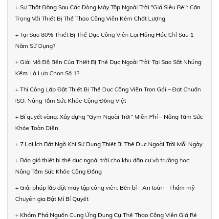
+ Sự Thật Đằng Sau Các Dòng Máy Tập Ngoài Trời "Giá Siêu Rẻ": Cẩn
Trọng Với Thiết Bị Thể Thao Công Viên Kém Chất Lượng
+ Tại Sao 80% Thiết Bị Thể Dục Công Viên Lại Hỏng Hóc Chỉ Sau 1
Năm Sử Dụng?
+ Giải Mã Độ Bền Của Thiết Bị Thể Dục Ngoài Trời: Tại Sao Sắt Nhúng
Kẽm Là Lựa Chọn Số 1?
+ Thi Công Lắp Đặt Thiết Bị Thể Dục Công Viên Trọn Gói – Đạt Chuẩn
ISO: Nâng Tầm Sức Khỏe Cộng Đồng Việt
+ Bí quyết vàng: Xây dựng "Gym Ngoài Trời" Miễn Phí – Nâng Tầm Sức
Khỏe Toàn Diện
+ 7 Lợi Ích Bất Ngờ Khi Sử Dụng Thiết Bị Thể Dục Ngoài Trời Mỗi Ngày
+ Báo giá thiết bị thể dục ngoài trời cho khu dân cư và trường học:
Nâng Tầm Sức Khỏe Cộng Đồng
+ Giải pháp lắp đặt máy tập công viên: Bền bỉ - An toàn - Thẩm mỹ -
Chuyên gia Bật Mí Bí Quyết
+ Khám Phá Nguồn Cung Ứng Dụng Cụ Thể Thao Công Viên Giá Rẻ