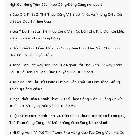
Nghiệp: Nâng Tầm Sức Khỏe Cộng Đồng Cùng ndhsport
+ Báo Giá Thiết Bị Thể Thao Công Viên Mới Nhất Và Những Điều Cần
Biết Để Đầu Tư Hiệu Quả
+ Gợi Ý Bộ Thiết Bị Thể Thao Công Viên Cơ Bản Cho Khu Dân Cư Mới:
Kiến Tạo Sức Khỏe Cộng Đồng
+ Đánh Giá Các Dòng Máy Tập Công Viên Phổ Biến: Nên Chọn Loại
Nào Để Tối Ưu Luyện Tập?
+ Tổng Hợp Các Máy Tập Thể Dục Ngoài Trời Phổ Biến: Từ Máy Xoay
Eo, Đi Bộ Đến Xà Đơn Cùng Chuyên Gia NDHSport
+ Tại Sao Các Chi Tiết Nhựa Đúc Nguyên Khối Lại Làm Tăng Giá Trị
Thiết Bị Công Viên?
+ Mẹo Phát Hiện Nhanh Thiết Bị Thể Thao Công Viên Bị Lỏng Ốc Vít
Trước Khi Sử Dụng: Bảo Vệ Sức Khỏe Bạn
+ Lập Kế Hoạch "Xanh": Khi Cư Dân Cùng Chung Tay Vệ Sinh Dụng Cụ
Thể Thao Công Cộng – Vì Một Không Gian Sống Khỏe Mạnh
+ Những Hành Vi "Vô Tình" Làm Phá Hỏng Máy Tập Công Viên Mà Cư