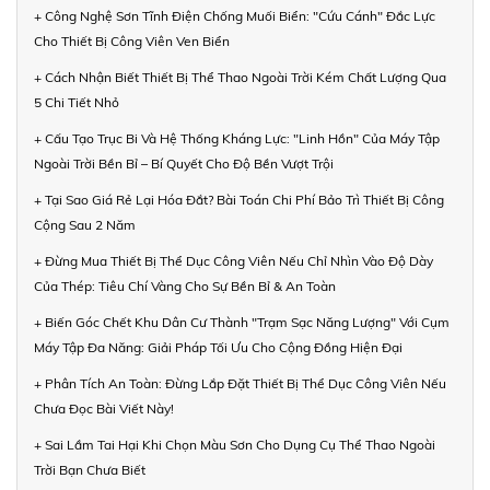
+ Công Nghệ Sơn Tĩnh Điện Chống Muối Biển: "Cứu Cánh" Đắc Lực
Cho Thiết Bị Công Viên Ven Biển
+ Cách Nhận Biết Thiết Bị Thể Thao Ngoài Trời Kém Chất Lượng Qua
5 Chi Tiết Nhỏ
+ Cấu Tạo Trục Bi Và Hệ Thống Kháng Lực: "Linh Hồn" Của Máy Tập
Ngoài Trời Bền Bỉ – Bí Quyết Cho Độ Bền Vượt Trội
+ Tại Sao Giá Rẻ Lại Hóa Đắt? Bài Toán Chi Phí Bảo Trì Thiết Bị Công
Cộng Sau 2 Năm
+ Đừng Mua Thiết Bị Thể Dục Công Viên Nếu Chỉ Nhìn Vào Độ Dày
Của Thép: Tiêu Chí Vàng Cho Sự Bền Bỉ & An Toàn
+ Biến Góc Chết Khu Dân Cư Thành "Trạm Sạc Năng Lượng" Với Cụm
Máy Tập Đa Năng: Giải Pháp Tối Ưu Cho Cộng Đồng Hiện Đại
+ Phân Tích An Toàn: Đừng Lắp Đặt Thiết Bị Thể Dục Công Viên Nếu
Chưa Đọc Bài Viết Này!
+ Sai Lầm Tai Hại Khi Chọn Màu Sơn Cho Dụng Cụ Thể Thao Ngoài
Trời Bạn Chưa Biết