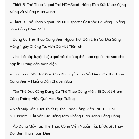
+ Thiết Bị Thể Thao Ngoài Trời NDHSport: Nâng Tầm Sức Khỏe Cộng
Đồng và Không Gian Xanh
+ Thiết Bị Thể Thao Ngoài Trời NDHsport: Sức Khỏe Là Vàng – Nâng
Tầm Cộng Đồng Việt
+ Dụng Cụ Thể Thao Công Viên Ngoài Trời Gắn Liền Với Đời Sống
Hàng Ngày Chúng Ta: Hơn Cả Một Tiện Ích
+ Chia bài tập luyện hiệu quả với thiết bị thể thao ngoài trời sao cho
hợp lí: Hướng dẫn toàn diện
+ Tập Trung: Yếu Tố Sống Còn Khi Luyện Tập Với Dụng Cụ Thể Thao
Công Viên – Hướng Dẫn Chuyên Sâu
+ Tập Thể Dục Cùng Dụng Cụ Thể Thao Công Viên: Bí Quyết Giảm
Căng Thẳng Hiệu Quả Hơn Bạn Tưởng
+ Nhà Máy Sản Xuất Thiết Bị Thể Thao Công Viên Tại TP HCM:
NDHsport – Chuyên Gia Nâng Tầm Không Gian Xanh Cộng Đồng
+ Áp Dụng Máy Tập Thể Thao Công Viên Ngoài Trời: Bí Quyết Thay
Đổi Bản Thân Toàn Diện