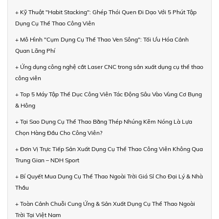
+ Kỹ Thuật "Habit Stacking": Ghép Thói Quen Đi Dạo Với 5 Phút Tập
Dụng Cụ Thể Thao Công Viên
+ Mô Hình "Cụm Dụng Cụ Thể Thao Ven Sông": Tối Ưu Hóa Cảnh
Quan Lãng Phí
+ Ứng dụng công nghệ cắt Laser CNC trong sản xuất dụng cụ thể thao
công viên
+ Top 5 Máy Tập Thể Dục Công Viên Tác Động Sâu Vào Vùng Cơ Bụng
& Hông
+ Tại Sao Dụng Cụ Thể Thao Bằng Thép Nhúng Kẽm Nóng Là Lựa
Chọn Hàng Đầu Cho Công Viên?
+ Đơn Vị Trực Tiếp Sản Xuất Dụng Cụ Thể Thao Công Viên Không Qua
Trung Gian – NDH Sport
+ Bí Quyết Mua Dụng Cụ Thể Thao Ngoài Trời Giá Sỉ Cho Đại Lý & Nhà
Thầu
+ Toàn Cảnh Chuỗi Cung Ứng & Sản Xuất Dụng Cụ Thể Thao Ngoài
Trời Tại Việt Nam