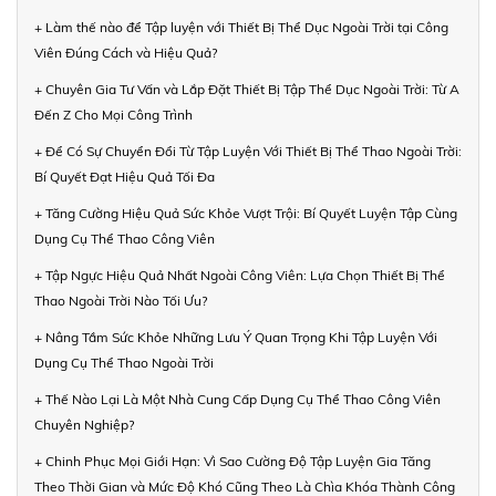
+ Làm thế nào để Tập luyện với Thiết Bị Thể Dục Ngoài Trời tại Công
Viên Đúng Cách và Hiệu Quả?
+ Chuyên Gia Tư Vấn và Lắp Đặt Thiết Bị Tập Thể Dục Ngoài Trời: Từ A
Đến Z Cho Mọi Công Trình
+ Để Có Sự Chuyển Đổi Từ Tập Luyện Với Thiết Bị Thể Thao Ngoài Trời:
Bí Quyết Đạt Hiệu Quả Tối Đa
+ Tăng Cường Hiệu Quả Sức Khỏe Vượt Trội: Bí Quyết Luyện Tập Cùng
Dụng Cụ Thể Thao Công Viên
+ Tập Ngực Hiệu Quả Nhất Ngoài Công Viên: Lựa Chọn Thiết Bị Thể
Thao Ngoài Trời Nào Tối Ưu?
+ Nâng Tầm Sức Khỏe Những Lưu Ý Quan Trọng Khi Tập Luyện Với
Dụng Cụ Thể Thao Ngoài Trời
+ Thế Nào Lại Là Một Nhà Cung Cấp Dụng Cụ Thể Thao Công Viên
Chuyên Nghiệp?
+ Chinh Phục Mọi Giới Hạn: Vì Sao Cường Độ Tập Luyện Gia Tăng
Theo Thời Gian và Mức Độ Khó Cũng Theo Là Chìa Khóa Thành Công