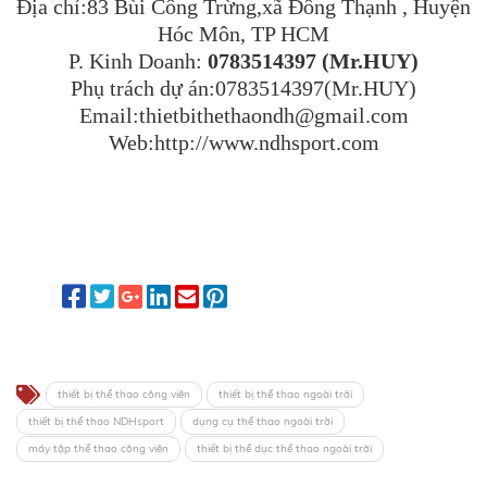
Địa chỉ:83 Bùi Công Trừng,xã Đông Thạnh , Huyện
Hóc Môn, TP HCM
P. Kinh Doanh:
0783514397 (Mr.HUY)
Phụ trách dự án:0783514397(Mr.HUY)
Email:thietbithethaondh@gmail.com
Web:http://www.ndhsport.com
thiết bị thể thao công viên
thiết bị thể thao ngoài trời
thiết bị thể thao NDHsport
dụng cụ thể thao ngoài trời
máy tập thể thao công viên
thiết bị thể dục thể thao ngoài trời