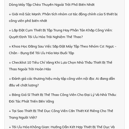
Dòng Máy Tập Chèo Thuyền Ngoài Trời Phổ Biến Nhất
+ Giải mã Sức Mạnh: Phân tích nhóm cơ tác động chính của 5 thiết bị
công viên phổ biến nhất
+ Lắp Đặt Cụm Thiết Bị Tập Trung Hay Phân Tán Khắp Công Viên:
Quyết Định Tối Ưu Hóa Trải Nghiệm Thể Thao?
+ Khoa Học Đằng Sau Việc Sắp Đặt Máy Tập Theo Nhóm Cơ: Ngực -
Chân - Bụng Để Tối Ưu Hóa Mọi Buổi Tập
+ Checklist 10 Tiêu Chí Vàng Khi Lựa Chọn Nhà Thầu Thiết Bị Thể
Thao Ngoài Trời Hoàn Hảo
+ Đánh giá các thương hiệu máy tập công viên nội địa: Ai đang dẫn
đầu về chất lượng?
+ Bảng Giá Sỉ Thiết Bị Thể Thao Công Viên Cho Đại Lý Và Nhà Thầu:
Đối Tác Phát Triển Bền Vững
+ Tại Sao Thiết Bị Thể Dục Công Viên Cần Thiết Kế Riêng Cho Thể
Trạng Người Việt?
+ Tối Ưu Hóa Không Gian: Hướng Dẫn Kết Hợp Thiết Bị Thể Dục Và