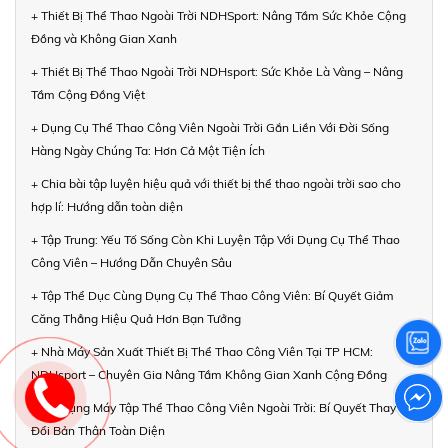
+ Thiết Bị Thể Thao Ngoài Trời NDHSport: Nâng Tầm Sức Khỏe Cộng
Đồng và Không Gian Xanh
+ Thiết Bị Thể Thao Ngoài Trời NDHsport: Sức Khỏe Là Vàng – Nâng
Tầm Cộng Đồng Việt
+ Dụng Cụ Thể Thao Công Viên Ngoài Trời Gắn Liền Với Đời Sống
Hàng Ngày Chúng Ta: Hơn Cả Một Tiện Ích
+ Chia bài tập luyện hiệu quả với thiết bị thể thao ngoài trời sao cho
hợp lí: Hướng dẫn toàn diện
+ Tập Trung: Yếu Tố Sống Còn Khi Luyện Tập Với Dụng Cụ Thể Thao
Công Viên – Hướng Dẫn Chuyên Sâu
+ Tập Thể Dục Cùng Dụng Cụ Thể Thao Công Viên: Bí Quyết Giảm
Căng Thẳng Hiệu Quả Hơn Bạn Tưởng
+ Nhà Máy Sản Xuất Thiết Bị Thể Thao Công Viên Tại TP HCM:
NDHsport – Chuyên Gia Nâng Tầm Không Gian Xanh Cộng Đồng
+ Áp Dụng Máy Tập Thể Thao Công Viên Ngoài Trời: Bí Quyết Thay
Đổi Bản Thân Toàn Diện