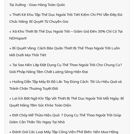
Tại Xưởng - Giao Hàng Toàn Quốc
+ Thiết Kế Khu Tập Thể Dục Ngoài Trời Tiết Kiệm Chi Phí Vẫn Đầy Đủ
Chức Năng: Bí Quyết Từ Chuyên Gia
+ Xả Kho Thiết Bị Thể Dục Ngoài Trời – Giảm Giá Đến 30% Chỉ Có Tại
NDHsport!
+ Bí Quyết Vàng: Cách Bảo Quản Thiết Bị Thể Thao Ngoài Trời Luôn
Mới Dưới Mọi Thời Tiết
+ Tại Sao Nên Lắp Đặt Dụng Cụ Thể Thao Ngoài Trời Cho Chung Cư?
Giải Pháp Nâng Tầm Chất Lượng Sống Hiện Đại
+ Hướng Dẫn Tập Máy Đi Bộ Lắc Tay Đúng Cách: Tối Ưu Hiệu Quả và
Tránh Chấn Thương Tuyệt Đối
+ Lợi Ích Bất Ngờ Khi Tập Với Thiết Bị Thể Dục Ngoài Trời Mỗi Ngày: Bí
Quyết Nâng Tầm Sức Khỏe Toàn Diện
+ Đốt Cháy Mỡ Thừa Hiệu Quả: 7 Dụng Cụ Thể Thao Ngoài Trời Giúp
Giảm Cân Thần Tốc Ngay Tại Nhà
+ Đánh Giá Các Loại Máy Tập Công Viên Phổ Biến: Nên Mua Hãng