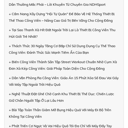
Dân Thường Mắc Phải – Lời Khuyên Từ Chuyên Gia NDHSport
+ Cẩm Nang Xây Dựng "Hội Tự Quản" Để Bảo Vệ Hệ Thống Thiết Bị
Thể Thao Công Viên – Nâng Cao Giá Trị Bền Vững Cho Cộng Đồng
+ Tại Sao Thanh Xà Hít Đất Ngoài Trời Lại Là Thiết Bị Công Viên Thu
Hút Giới Trẻ Nhất?
+ Thách Thức 30 Ngày Tăng Cơ Bắp Chỉ Sử Dụng Dụng Cụ Thể Thao
Công Viên: Đánh Thức Sức Mạnh Tiềm Ẩn Của Bạn
+ Biến Công Viên Thành Sân Tập Street Workout Chuẩn Nhờ Cụm Xà
Đơn Xà Kép Công Viên: Giải Pháp Toàn Diện Cho Cộng Đồng
+ Dân Văn Phòng Ra Công Viên: Giáo Án 15 Phút Xóa Sổ Đau Vai Gáy
Với Máy Tập Ngoài Trời Hiệu Quả
+ Nghệ Thuật Đặt Ghế Chờ Cạnh Khu Thiết Bị Thể Dục: Chiến Lược
Giữ Chân Người Tập Ở Lại Lâu Hơn
+ Bài Tập Toàn Thân Giảm Mỡ Bụng Hiệu Quả Với Máy Đi Bộ Trên
Không Tại Công Viên
+ Phát Triển Cơ Ngực Và Vai Hiệu Quả Tối Đa Chỉ Với Máy Đẩy Tay