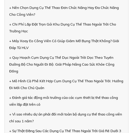
+ Nên Chọn Dụng Cụ Thể Thao Đơn Chức Năng Hay Đa Chức Năng
Cho Công Viên?
+ Chi Phí Lắp Đặt Trọn Gói Khu Dụng Cụ Thể Thao Ngoài Trời Cho
Trường Học
+ Máy Xoay Eo Công Viên Có Giúp Giảm Mỡ Bụng Thật Không? Giải
Đáp Từ HLV
+ Quy Hoạch Cụm Dụng Cụ Thể Dục Ngoài Trời Dọc Theo Tuyến
Đường Bộ Cho Người Đi Bộ: Giải Pháp Nâng Cao Sức Khỏe Cộng
Đồng
+ Mô Hình Cà Phê Kết Hợp Cụm Dụng Cụ Thể Thao Ngoài Trời: Hướng
Đi Mới Cho Chủ Quán
+ Đánh giá tác động môi trường của các cụm thiết bị thể thao công
viên lắp đặt trên cỏ
+ Vì sao nhiều dự án phải đổi mới toàn bộ dụng cụ thể thao công viên
chỉ sau 1 năm?
+ Sự Thật Đằng Sau Các Dụng Cụ Thể Thao Ngoài Trời Giá Rẻ Dưới 3