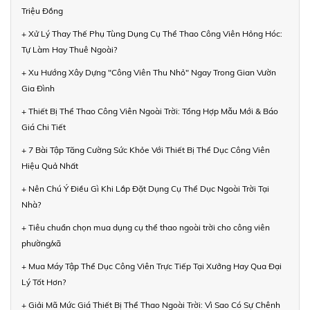
Triệu Đồng
+ Xử Lý Thay Thế Phụ Tùng Dụng Cụ Thể Thao Công Viên Hỏng Hóc:
Tự Làm Hay Thuê Ngoài?
+ Xu Hướng Xây Dựng "Công Viên Thu Nhỏ" Ngay Trong Gian Vườn
Gia Đình
+ Thiết Bị Thể Thao Công Viên Ngoài Trời: Tổng Hợp Mẫu Mới & Báo
Giá Chi Tiết
+ 7 Bài Tập Tăng Cường Sức Khỏe Với Thiết Bị Thể Dục Công Viên
Hiệu Quả Nhất
+ Nên Chú Ý Điều Gì Khi Lắp Đặt Dụng Cụ Thể Dục Ngoài Trời Tại
Nhà?
+ Tiêu chuẩn chọn mua dụng cụ thể thao ngoài trời cho công viên
phường/xã
+ Mua Máy Tập Thể Dục Công Viên Trực Tiếp Tại Xưởng Hay Qua Đại
Lý Tốt Hơn?
+ Giải Mã Mức Giá Thiết Bị Thể Thao Ngoài Trời: Vì Sao Có Sự Chênh