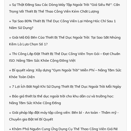
+ Sự Thật Đằng Sau Các Dòng Máy Tập Ngoài Trời "Giá Siêu Rẻ": Cẩn
Trọng Với Thiết Bị Thể Thao Công Viên Kém Chất Lượng
+ Tại Sao 80% Thiết Bị Thể Dục Công Viên Lại Hỏng Hóc Chỉ Sau 1
Năm Sử Dụng?
+ Giải Mã Độ Bền Của Thiết Bị Thể Dục Ngoài Trời: Tại Sao Sắt Nhúng
Kẽm Là Lựa Chọn Số 1?
+ Thi Công Lắp Đặt Thiết Bị Thể Dục Công Viên Trọn Gói – Đạt Chuẩn
ISO: Nâng Tầm Sức Khỏe Cộng Đồng Việt
+ Bí quyết vàng: Xây dựng "Gym Ngoài Trời" Miễn Phí – Nâng Tầm Sức
Khỏe Toàn Diện
+ 7 Lợi Ích Bất Ngờ Khi Sử Dụng Thiết Bị Thể Dục Ngoài Trời Mỗi Ngày
+ Báo giá thiết bị thể dục ngoài trời cho khu dân cư và trường học:
Nâng Tầm Sức Khỏe Cộng Đồng
+ Giải pháp lắp đặt máy tập công viên: Bền bỉ - An toàn - Thẩm mỹ -
Chuyên gia Bật Mí Bí Quyết
+ Khám Phá Nguồn Cung Ứng Dụng Cụ Thể Thao Công Viên Giá Rẻ