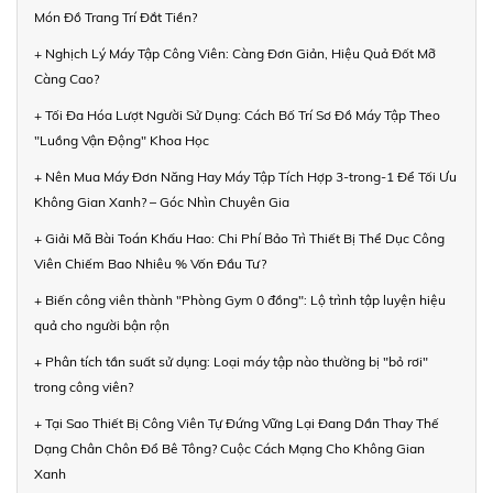
Món Đồ Trang Trí Đắt Tiền?
+ Nghịch Lý Máy Tập Công Viên: Càng Đơn Giản, Hiệu Quả Đốt Mỡ
Càng Cao?
+ Tối Đa Hóa Lượt Người Sử Dụng: Cách Bố Trí Sơ Đồ Máy Tập Theo
"Luồng Vận Động" Khoa Học
+ Nên Mua Máy Đơn Năng Hay Máy Tập Tích Hợp 3-trong-1 Để Tối Ưu
Không Gian Xanh? – Góc Nhìn Chuyên Gia
+ Giải Mã Bài Toán Khấu Hao: Chi Phí Bảo Trì Thiết Bị Thể Dục Công
Viên Chiếm Bao Nhiêu % Vốn Đầu Tư?
+ Biến công viên thành "Phòng Gym 0 đồng": Lộ trình tập luyện hiệu
quả cho người bận rộn
+ Phân tích tần suất sử dụng: Loại máy tập nào thường bị "bỏ rơi"
trong công viên?
+ Tại Sao Thiết Bị Công Viên Tự Đứng Vững Lại Đang Dần Thay Thế
Dạng Chân Chôn Đổ Bê Tông? Cuộc Cách Mạng Cho Không Gian
Xanh