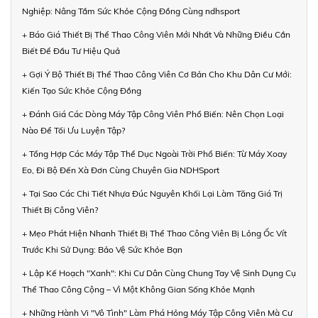
Nghiệp: Nâng Tầm Sức Khỏe Cộng Đồng Cùng ndhsport
+ Báo Giá Thiết Bị Thể Thao Công Viên Mới Nhất Và Những Điều Cần
Biết Để Đầu Tư Hiệu Quả
+ Gợi Ý Bộ Thiết Bị Thể Thao Công Viên Cơ Bản Cho Khu Dân Cư Mới:
Kiến Tạo Sức Khỏe Cộng Đồng
+ Đánh Giá Các Dòng Máy Tập Công Viên Phổ Biến: Nên Chọn Loại
Nào Để Tối Ưu Luyện Tập?
+ Tổng Hợp Các Máy Tập Thể Dục Ngoài Trời Phổ Biến: Từ Máy Xoay
Eo, Đi Bộ Đến Xà Đơn Cùng Chuyên Gia NDHSport
+ Tại Sao Các Chi Tiết Nhựa Đúc Nguyên Khối Lại Làm Tăng Giá Trị
Thiết Bị Công Viên?
+ Mẹo Phát Hiện Nhanh Thiết Bị Thể Thao Công Viên Bị Lỏng Ốc Vít
Trước Khi Sử Dụng: Bảo Vệ Sức Khỏe Bạn
+ Lập Kế Hoạch "Xanh": Khi Cư Dân Cùng Chung Tay Vệ Sinh Dụng Cụ
Thể Thao Công Cộng – Vì Một Không Gian Sống Khỏe Mạnh
+ Những Hành Vi "Vô Tình" Làm Phá Hỏng Máy Tập Công Viên Mà Cư