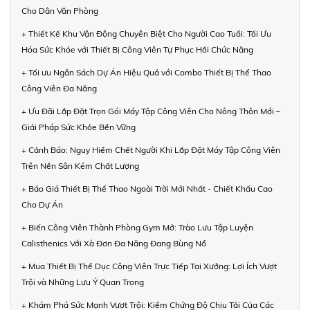
Cho Dân Văn Phòng
+ Thiết Kế Khu Vận Động Chuyên Biệt Cho Người Cao Tuổi: Tối Ưu
Hóa Sức Khỏe với Thiết Bị Công Viên Tự Phục Hồi Chức Năng
+ Tối ưu Ngân Sách Dự Án Hiệu Quả với Combo Thiết Bị Thể Thao
Công Viên Đa Năng
+ Ưu Đãi Lắp Đặt Trọn Gói Máy Tập Công Viên Cho Nông Thôn Mới –
Giải Pháp Sức Khỏe Bền Vững
+ Cảnh Báo: Nguy Hiểm Chết Người Khi Lắp Đặt Máy Tập Công Viên
Trên Nền Sân Kém Chất Lượng
+ Báo Giá Thiết Bị Thể Thao Ngoài Trời Mới Nhất - Chiết Khấu Cao
Cho Dự Án
+ Biến Công Viên Thành Phòng Gym Mở: Trào Lưu Tập Luyện
Calisthenics Với Xà Đơn Đa Năng Đang Bùng Nổ
+ Mua Thiết Bị Thể Dục Công Viên Trực Tiếp Tại Xưởng: Lợi Ích Vượt
Trội và Những Lưu Ý Quan Trọng
+ Khám Phá Sức Mạnh Vượt Trội: Kiểm Chứng Độ Chịu Tải Của Các