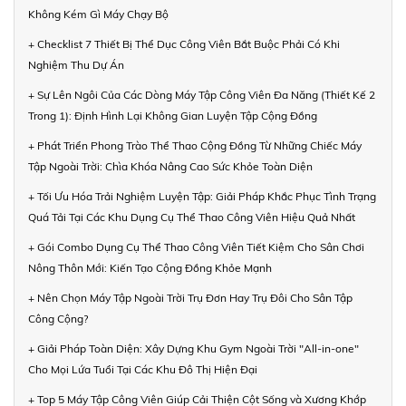
Không Kém Gì Máy Chạy Bộ
+ Checklist 7 Thiết Bị Thể Dục Công Viên Bắt Buộc Phải Có Khi
Nghiệm Thu Dự Án
+ Sự Lên Ngôi Của Các Dòng Máy Tập Công Viên Đa Năng (Thiết Kế 2
Trong 1): Định Hình Lại Không Gian Luyện Tập Cộng Đồng
+ Phát Triển Phong Trào Thể Thao Cộng Đồng Từ Những Chiếc Máy
Tập Ngoài Trời: Chìa Khóa Nâng Cao Sức Khỏe Toàn Diện
+ Tối Ưu Hóa Trải Nghiệm Luyện Tập: Giải Pháp Khắc Phục Tình Trạng
Quá Tải Tại Các Khu Dụng Cụ Thể Thao Công Viên Hiệu Quả Nhất
+ Gói Combo Dụng Cụ Thể Thao Công Viên Tiết Kiệm Cho Sân Chơi
Nông Thôn Mới: Kiến Tạo Cộng Đồng Khỏe Mạnh
+ Nên Chọn Máy Tập Ngoài Trời Trụ Đơn Hay Trụ Đôi Cho Sân Tập
Công Cộng?
+ Giải Pháp Toàn Diện: Xây Dựng Khu Gym Ngoài Trời "All-in-one"
Cho Mọi Lứa Tuổi Tại Các Khu Đô Thị Hiện Đại
+ Top 5 Máy Tập Công Viên Giúp Cải Thiện Cột Sống và Xương Khớp