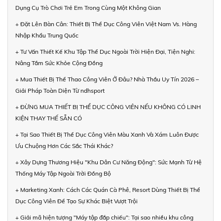
Dụng Cụ Trò Chơi Trẻ Em Trong Cùng Một Không Gian
+ Đặt Lên Bàn Cân: Thiết Bị Thể Dục Công Viên Việt Nam Vs. Hàng
Nhập Khẩu Trung Quốc
+ Tư Vấn Thiết Kế Khu Tập Thể Dục Ngoài Trời Hiện Đại, Tiện Nghi:
Nâng Tầm Sức Khỏe Cộng Đồng
+ Mua Thiết Bị Thể Thao Công Viên Ở Đâu? Nhà Thầu Uy Tín 2026 –
Giải Pháp Toàn Diện Từ ndhsport
+ ĐỪNG MUA THIẾT BỊ THỂ DỤC CÔNG VIÊN NẾU KHÔNG CÓ LINH
KIỆN THAY THẾ SẴN CÓ
+ Tại Sao Thiết Bị Thể Dục Công Viên Màu Xanh Và Xám Luôn Được
Ưu Chuộng Hơn Các Sắc Thái Khác?
+ Xây Dựng Thương Hiệu "Khu Dân Cư Năng Động": Sức Mạnh Từ Hệ
Thống Máy Tập Ngoài Trời Đồng Bộ
+ Marketing Xanh: Cách Các Quán Cà Phê, Resort Dùng Thiết Bị Thể
Dục Công Viên Để Tạo Sự Khác Biệt Vượt Trội
+ Giải mã hiện tượng "Máy tập đắp chiếu": Tại sao nhiều khu công