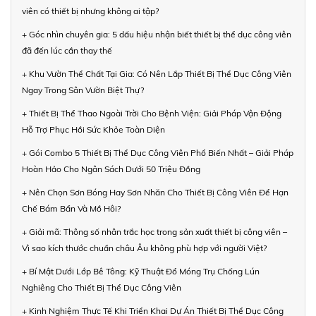
viên có thiết bị nhưng không ai tập?
+ Góc nhìn chuyên gia: 5 dấu hiệu nhận biết thiết bị thể dục công viên
đã đến lúc cần thay thế
+ Khu Vườn Thể Chất Tại Gia: Có Nên Lắp Thiết Bị Thể Dục Công Viên
Ngay Trong Sân Vườn Biệt Thự?
+ Thiết Bị Thể Thao Ngoài Trời Cho Bệnh Viện: Giải Pháp Vận Động
Hỗ Trợ Phục Hồi Sức Khỏe Toàn Diện
+ Gói Combo 5 Thiết Bị Thể Dục Công Viên Phổ Biến Nhất – Giải Pháp
Hoàn Hảo Cho Ngân Sách Dưới 50 Triệu Đồng
+ Nên Chọn Sơn Bóng Hay Sơn Nhăn Cho Thiết Bị Công Viên Để Hạn
Chế Bám Bẩn Và Mồ Hôi?
+ Giải mã: Thông số nhân trắc học trong sản xuất thiết bị công viên –
Vì sao kích thước chuẩn châu Âu không phù hợp với người Việt?
+ Bí Mật Dưới Lớp Bê Tông: Kỹ Thuật Đổ Móng Trụ Chống Lún
Nghiêng Cho Thiết Bị Thể Dục Công Viên
+ Kinh Nghiệm Thực Tế Khi Triển Khai Dự Án Thiết Bị Thể Dục Công