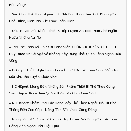
Bền Vững?
+ Sân Chơi Thể Thao Ngoài Trời: Nơi Độc Thoại Tiêu Cực Không Có
Chỗ Đứng, Kiến Tạo Sức Khỏe Toàn Diện
+ Đầu Tư Vào Sức Khỏe: Thiết Bị Tập Luyện An Toàn Hạn Chế Ngăn
Ngừa Những Rủi Ro
+ Tập Thể Thao Với Thiết Bị Công Viên KHÔNG KHUYẾN KHÍCH Tư
Duy Được Ăn Cả Ngã Về Không: Xây Dựng Thói Quen Lành Mạnh Bền
Vững
+ Bí Quyết Thích Nghi Hiệu Quả Với Thiết Bị Thể Thao Công Viên Tại
Mỗi Khu Tập Luyện Khác Nhau
+ NDHSport: Mang Đến Những Sản Phẩm Thiết Bị Thể Thao Công
Viên Đẹp – Bền – Hiệu Quả – Thẩm Mỹ Cho Quan Cảnh
+ NDHsport: Khám Phá Các Dòng Máy Thể Thao Ngoài Trời Từ Phổ
Thông Đến Cao Cấp – Nâng Tầm Sức Khỏe Cộng Đồng
+ Nâng Tầm Sức Khỏe: Kiến Thức Tập Luyện Với Dụng Cụ Thể Thao
Công Viên Ngoài Trời Hiệu Quả