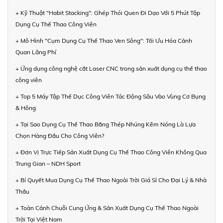
+ Kỹ Thuật "Habit Stacking": Ghép Thói Quen Đi Dạo Với 5 Phút Tập
Dụng Cụ Thể Thao Công Viên
+ Mô Hình "Cụm Dụng Cụ Thể Thao Ven Sông": Tối Ưu Hóa Cảnh
Quan Lãng Phí
+ Ứng dụng công nghệ cắt Laser CNC trong sản xuất dụng cụ thể thao
công viên
+ Top 5 Máy Tập Thể Dục Công Viên Tác Động Sâu Vào Vùng Cơ Bụng
& Hông
+ Tại Sao Dụng Cụ Thể Thao Bằng Thép Nhúng Kẽm Nóng Là Lựa
Chọn Hàng Đầu Cho Công Viên?
+ Đơn Vị Trực Tiếp Sản Xuất Dụng Cụ Thể Thao Công Viên Không Qua
Trung Gian – NDH Sport
+ Bí Quyết Mua Dụng Cụ Thể Thao Ngoài Trời Giá Sỉ Cho Đại Lý & Nhà
Thầu
+ Toàn Cảnh Chuỗi Cung Ứng & Sản Xuất Dụng Cụ Thể Thao Ngoài
Trời Tại Việt Nam