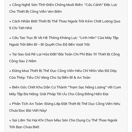
+ Công Nghệ Sơn Tĩnh Điện Chống Muối Biển: "Cứu Cánh" Đắc Lực
Cho Thiết Bị Công Viên Ven Biển
+ Cách Nhận Biết Thiết Bị Thể Thao Ngoài Trời Kém Chất Lượng Qua
5 Chi Tiết Nhỏ
+ Cấu Tạo Trục Bi Và Hệ Thống Kháng Lực: "Linh Hồn" Của Máy Tập
Ngoài Trời Bền Bỉ – Bí Quyết Cho Độ Bền Vượt Trội
+ Tại Sao Giá Rẻ Lại Hóa Đắt? Bài Toán Chi Phí Bảo Trì Thiết Bị Công
Cộng Sau 2 Năm
+ Đừng Mua Thiết Bị Thể Dục Công Viên Nếu Chỉ Nhìn Vào Độ Dày
Của Thép: Tiêu Chí Vàng Cho Sự Bền Bỉ & An Toàn
+ Biến Góc Chết Khu Dân Cư Thành "Trạm Sạc Năng Lượng" Với Cụm
Máy Tập Đa Năng: Giải Pháp Tối Ưu Cho Cộng Đồng Hiện Đại
+ Phân Tích An Toàn: Đừng Lắp Đặt Thiết Bị Thể Dục Công Viên Nếu
Chưa Đọc Bài Viết Này!
+ Sai Lầm Tai Hại Khi Chọn Màu Sơn Cho Dụng Cụ Thể Thao Ngoài
Trời Bạn Chưa Biết