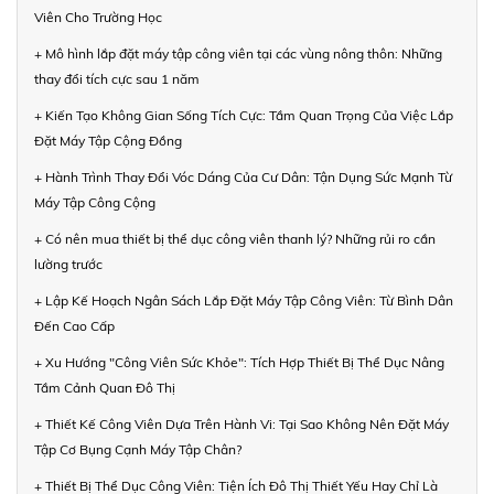
Viên Cho Trường Học
+ Mô hình lắp đặt máy tập công viên tại các vùng nông thôn: Những
thay đổi tích cực sau 1 năm
+ Kiến Tạo Không Gian Sống Tích Cực: Tầm Quan Trọng Của Việc Lắp
Đặt Máy Tập Cộng Đồng
+ Hành Trình Thay Đổi Vóc Dáng Của Cư Dân: Tận Dụng Sức Mạnh Từ
Máy Tập Công Cộng
+ Có nên mua thiết bị thể dục công viên thanh lý? Những rủi ro cần
lường trước
+ Lập Kế Hoạch Ngân Sách Lắp Đặt Máy Tập Công Viên: Từ Bình Dân
Đến Cao Cấp
+ Xu Hướng "Công Viên Sức Khỏe": Tích Hợp Thiết Bị Thể Dục Nâng
Tầm Cảnh Quan Đô Thị
+ Thiết Kế Công Viên Dựa Trên Hành Vi: Tại Sao Không Nên Đặt Máy
Tập Cơ Bụng Cạnh Máy Tập Chân?
+ Thiết Bị Thể Dục Công Viên: Tiện Ích Đô Thị Thiết Yếu Hay Chỉ Là