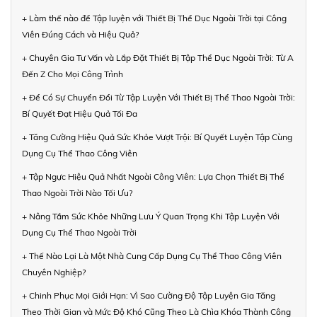
+ Làm thế nào để Tập luyện với Thiết Bị Thể Dục Ngoài Trời tại Công
Viên Đúng Cách và Hiệu Quả?
+ Chuyên Gia Tư Vấn và Lắp Đặt Thiết Bị Tập Thể Dục Ngoài Trời: Từ A
Đến Z Cho Mọi Công Trình
+ Để Có Sự Chuyển Đổi Từ Tập Luyện Với Thiết Bị Thể Thao Ngoài Trời:
Bí Quyết Đạt Hiệu Quả Tối Đa
+ Tăng Cường Hiệu Quả Sức Khỏe Vượt Trội: Bí Quyết Luyện Tập Cùng
Dụng Cụ Thể Thao Công Viên
+ Tập Ngực Hiệu Quả Nhất Ngoài Công Viên: Lựa Chọn Thiết Bị Thể
Thao Ngoài Trời Nào Tối Ưu?
+ Nâng Tầm Sức Khỏe Những Lưu Ý Quan Trọng Khi Tập Luyện Với
Dụng Cụ Thể Thao Ngoài Trời
+ Thế Nào Lại Là Một Nhà Cung Cấp Dụng Cụ Thể Thao Công Viên
Chuyên Nghiệp?
+ Chinh Phục Mọi Giới Hạn: Vì Sao Cường Độ Tập Luyện Gia Tăng
Theo Thời Gian và Mức Độ Khó Cũng Theo Là Chìa Khóa Thành Công