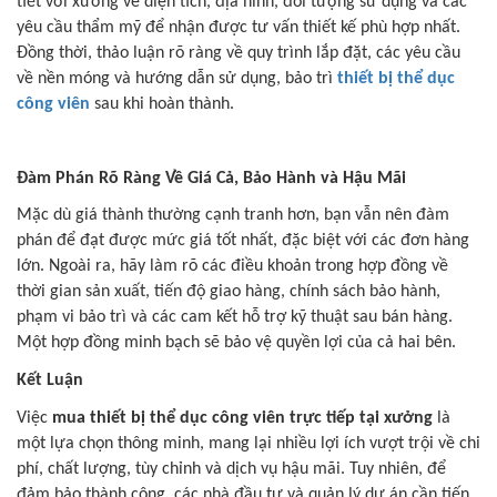
tiết với xưởng về diện tích, địa hình, đối tượng sử dụng và các
yêu cầu thẩm mỹ để nhận được tư vấn thiết kế phù hợp nhất.
Đồng thời, thảo luận rõ ràng về quy trình lắp đặt, các yêu cầu
về nền móng và hướng dẫn sử dụng, bảo trì
thiết bị thể dục
công viên
sau khi hoàn thành.
Đàm Phán Rõ Ràng Về Giá Cả, Bảo Hành và Hậu Mãi
Mặc dù giá thành thường cạnh tranh hơn, bạn vẫn nên đàm
phán để đạt được mức giá tốt nhất, đặc biệt với các đơn hàng
lớn. Ngoài ra, hãy làm rõ các điều khoản trong hợp đồng về
thời gian sản xuất, tiến độ giao hàng, chính sách bảo hành,
phạm vi bảo trì và các cam kết hỗ trợ kỹ thuật sau bán hàng.
Một hợp đồng minh bạch sẽ bảo vệ quyền lợi của cả hai bên.
Kết Luận
Việc
mua thiết bị thể dục công viên trực tiếp tại xưởng
là
một lựa chọn thông minh, mang lại nhiều lợi ích vượt trội về chi
phí, chất lượng, tùy chỉnh và dịch vụ hậu mãi. Tuy nhiên, để
đảm bảo thành công, các nhà đầu tư và quản lý dự án cần tiến