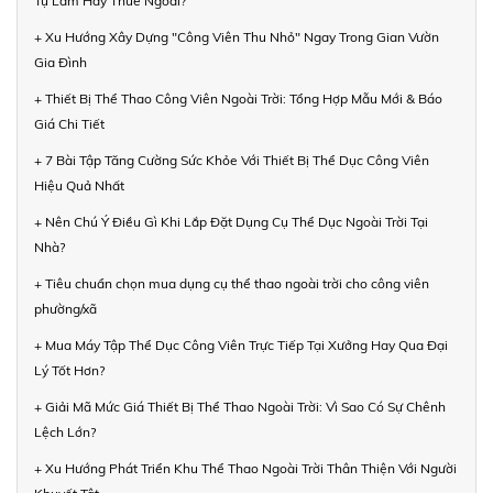
Tự Làm Hay Thuê Ngoài?
+ Xu Hướng Xây Dựng "Công Viên Thu Nhỏ" Ngay Trong Gian Vườn
Gia Đình
+ Thiết Bị Thể Thao Công Viên Ngoài Trời: Tổng Hợp Mẫu Mới & Báo
Giá Chi Tiết
+ 7 Bài Tập Tăng Cường Sức Khỏe Với Thiết Bị Thể Dục Công Viên
Hiệu Quả Nhất
+ Nên Chú Ý Điều Gì Khi Lắp Đặt Dụng Cụ Thể Dục Ngoài Trời Tại
Nhà?
+ Tiêu chuẩn chọn mua dụng cụ thể thao ngoài trời cho công viên
phường/xã
+ Mua Máy Tập Thể Dục Công Viên Trực Tiếp Tại Xưởng Hay Qua Đại
Lý Tốt Hơn?
+ Giải Mã Mức Giá Thiết Bị Thể Thao Ngoài Trời: Vì Sao Có Sự Chênh
Lệch Lớn?
+ Xu Hướng Phát Triển Khu Thể Thao Ngoài Trời Thân Thiện Với Người