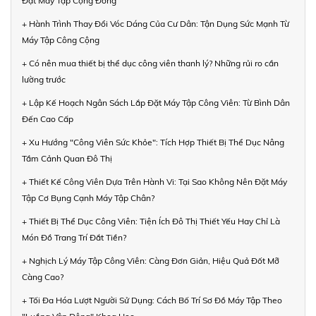
Đặt Máy Tập Cộng Đồng
+ Hành Trình Thay Đổi Vóc Dáng Của Cư Dân: Tận Dụng Sức Mạnh Từ
Máy Tập Công Cộng
+ Có nên mua thiết bị thể dục công viên thanh lý? Những rủi ro cần
lường trước
+ Lập Kế Hoạch Ngân Sách Lắp Đặt Máy Tập Công Viên: Từ Bình Dân
Đến Cao Cấp
+ Xu Hướng "Công Viên Sức Khỏe": Tích Hợp Thiết Bị Thể Dục Nâng
Tầm Cảnh Quan Đô Thị
+ Thiết Kế Công Viên Dựa Trên Hành Vi: Tại Sao Không Nên Đặt Máy
Tập Cơ Bụng Cạnh Máy Tập Chân?
+ Thiết Bị Thể Dục Công Viên: Tiện Ích Đô Thị Thiết Yếu Hay Chỉ Là
Món Đồ Trang Trí Đắt Tiền?
+ Nghịch Lý Máy Tập Công Viên: Càng Đơn Giản, Hiệu Quả Đốt Mỡ
Càng Cao?
+ Tối Đa Hóa Lượt Người Sử Dụng: Cách Bố Trí Sơ Đồ Máy Tập Theo