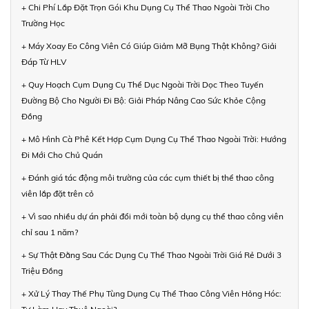
+ Chi Phí Lắp Đặt Trọn Gói Khu Dụng Cụ Thể Thao Ngoài Trời Cho
Trường Học
+ Máy Xoay Eo Công Viên Có Giúp Giảm Mỡ Bụng Thật Không? Giải
Đáp Từ HLV
+ Quy Hoạch Cụm Dụng Cụ Thể Dục Ngoài Trời Dọc Theo Tuyến
Đường Bộ Cho Người Đi Bộ: Giải Pháp Nâng Cao Sức Khỏe Cộng
Đồng
+ Mô Hình Cà Phê Kết Hợp Cụm Dụng Cụ Thể Thao Ngoài Trời: Hướng
Đi Mới Cho Chủ Quán
+ Đánh giá tác động môi trường của các cụm thiết bị thể thao công
viên lắp đặt trên cỏ
+ Vì sao nhiều dự án phải đổi mới toàn bộ dụng cụ thể thao công viên
chỉ sau 1 năm?
+ Sự Thật Đằng Sau Các Dụng Cụ Thể Thao Ngoài Trời Giá Rẻ Dưới 3
Triệu Đồng
+ Xử Lý Thay Thế Phụ Tùng Dụng Cụ Thể Thao Công Viên Hỏng Hóc: