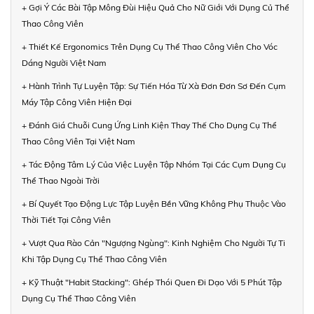
+ Gợi Ý Các Bài Tập Mông Đùi Hiệu Quả Cho Nữ Giới Với Dụng Củ Thể
Thao Công Viên
+ Thiết Kế Ergonomics Trên Dụng Cụ Thể Thao Công Viên Cho Vóc
Dáng Người Việt Nam
+ Hành Trình Tự Luyện Tập: Sự Tiến Hóa Từ Xà Đơn Đơn Sơ Đến Cụm
Máy Tập Công Viên Hiện Đại
+ Đánh Giá Chuỗi Cung Ứng Linh Kiện Thay Thế Cho Dụng Cụ Thể
Thao Công Viên Tại Việt Nam
+ Tác Động Tâm Lý Của Việc Luyện Tập Nhóm Tại Các Cụm Dụng Cụ
Thể Thao Ngoài Trời
+ Bí Quyết Tạo Động Lực Tập Luyện Bền Vững Không Phụ Thuộc Vào
Thời Tiết Tại Công Viên
+ Vượt Qua Rào Cản "Ngượng Ngùng": Kinh Nghiệm Cho Người Tự Ti
Khi Tập Dụng Cụ Thể Thao Công Viên
+ Kỹ Thuật "Habit Stacking": Ghép Thói Quen Đi Dạo Với 5 Phút Tập
Dụng Cụ Thể Thao Công Viên