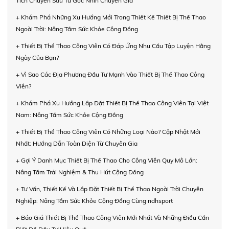
Tích Chuyên Sâu Từ Góc Nhìn Chuyên Gia
+ Khám Phá Những Xu Hướng Mới Trong Thiết Kế Thiết Bị Thể Thao
Ngoài Trời: Nâng Tầm Sức Khỏe Cộng Đồng
+ Thiết Bị Thể Thao Công Viên Có Đáp Ứng Nhu Cầu Tập Luyện Hằng
Ngày Của Bạn?
+ Vì Sao Các Địa Phương Đầu Tư Mạnh Vào Thiết Bị Thể Thao Công
Viên?
+ Khám Phá Xu Hướng Lắp Đặt Thiết Bị Thể Thao Công Viên Tại Việt
Nam: Nâng Tầm Sức Khỏe Cộng Đồng
+ Thiết Bị Thể Thao Công Viên Có Những Loại Nào? Cập Nhật Mới
Nhất: Hướng Dẫn Toàn Diện Từ Chuyên Gia
+ Gợi Ý Danh Mục Thiết Bị Thể Thao Cho Công Viên Quy Mô Lớn:
Nâng Tầm Trải Nghiệm & Thu Hút Cộng Đồng
+ Tư Vấn, Thiết Kế Và Lắp Đặt Thiết Bị Thể Thao Ngoài Trời Chuyên
Nghiệp: Nâng Tầm Sức Khỏe Cộng Đồng Cùng ndhsport
+ Báo Giá Thiết Bị Thể Thao Công Viên Mới Nhất Và Những Điều Cần