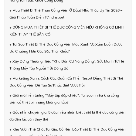
Nâng Tầm Sức Khỏe Cộng Đồng
+ Mua Thiết Bị Thể Thao Công Viên Ở Đâu? Nhà Thầu Uy Tín 2026 –
Giải Pháp Toàn Diện Từ ndhsport
+ ĐỪNG MUA THIẾT BỊ THỂ DỤC CÔNG VIÊN NẾU KHÔNG CÓ LINH
KIỆN THAY THẾ SẴN CÓ
+ Tại Sao Thiết Bị Thể Dục Công Viên Màu Xanh Và Xám Luôn Được
Ưu Chuộng Hơn Các Sắc Thái Khác?
+ Xây Dựng Thương Hiệu "Khu Dân Cư Năng Động": Sức Mạnh Từ Hệ
Thống Máy Tập Ngoài Trời Đồng Bộ
+ Marketing Xanh: Cách Các Quán Cà Phê, Resort Dùng Thiết Bị Thể
Dục Công Viên Để Tạo Sự Khác Biệt Vượt Trội
+ Giải mã hiện tượng "Máy tập đắp chiếu": Tại sao nhiều khu công
viên có thiết bị nhưng không ai tập?
+ Góc nhìn chuyên gia: 5 dấu hiệu nhận biết thiết bị thể dục công viên
đã đến lúc cần thay thế
+ Khu Vườn Thể Chất Tại Gia: Có Nên Lắp Thiết Bị Thể Dục Công Viên