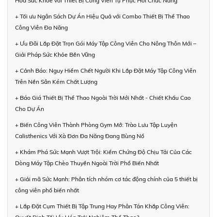
Hóa Sức Khỏe với Thiết Bị Công Viên Tự Phục Hồi Chức Năng
+ Tối ưu Ngân Sách Dự Án Hiệu Quả với Combo Thiết Bị Thể Thao
Công Viên Đa Năng
+ Ưu Đãi Lắp Đặt Trọn Gói Máy Tập Công Viên Cho Nông Thôn Mới –
Giải Pháp Sức Khỏe Bền Vững
+ Cảnh Báo: Nguy Hiểm Chết Người Khi Lắp Đặt Máy Tập Công Viên
Trên Nền Sân Kém Chất Lượng
+ Báo Giá Thiết Bị Thể Thao Ngoài Trời Mới Nhất - Chiết Khấu Cao
Cho Dự Án
+ Biến Công Viên Thành Phòng Gym Mở: Trào Lưu Tập Luyện
Calisthenics Với Xà Đơn Đa Năng Đang Bùng Nổ
+ Khám Phá Sức Mạnh Vượt Trội: Kiểm Chứng Độ Chịu Tải Của Các
Dòng Máy Tập Chèo Thuyền Ngoài Trời Phổ Biến Nhất
+ Giải mã Sức Mạnh: Phân tích nhóm cơ tác động chính của 5 thiết bị
công viên phổ biến nhất
+ Lắp Đặt Cụm Thiết Bị Tập Trung Hay Phân Tán Khắp Công Viên: