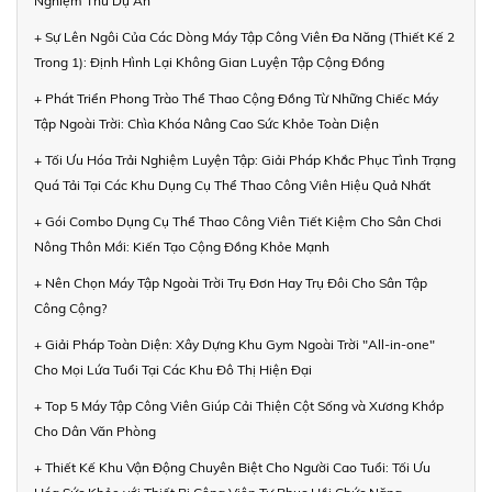
Nghiệm Thu Dự Án
+ Sự Lên Ngôi Của Các Dòng Máy Tập Công Viên Đa Năng (Thiết Kế 2
Trong 1): Định Hình Lại Không Gian Luyện Tập Cộng Đồng
+ Phát Triển Phong Trào Thể Thao Cộng Đồng Từ Những Chiếc Máy
Tập Ngoài Trời: Chìa Khóa Nâng Cao Sức Khỏe Toàn Diện
+ Tối Ưu Hóa Trải Nghiệm Luyện Tập: Giải Pháp Khắc Phục Tình Trạng
Quá Tải Tại Các Khu Dụng Cụ Thể Thao Công Viên Hiệu Quả Nhất
+ Gói Combo Dụng Cụ Thể Thao Công Viên Tiết Kiệm Cho Sân Chơi
Nông Thôn Mới: Kiến Tạo Cộng Đồng Khỏe Mạnh
+ Nên Chọn Máy Tập Ngoài Trời Trụ Đơn Hay Trụ Đôi Cho Sân Tập
Công Cộng?
+ Giải Pháp Toàn Diện: Xây Dựng Khu Gym Ngoài Trời "All-in-one"
Cho Mọi Lứa Tuổi Tại Các Khu Đô Thị Hiện Đại
+ Top 5 Máy Tập Công Viên Giúp Cải Thiện Cột Sống và Xương Khớp
Cho Dân Văn Phòng
+ Thiết Kế Khu Vận Động Chuyên Biệt Cho Người Cao Tuổi: Tối Ưu