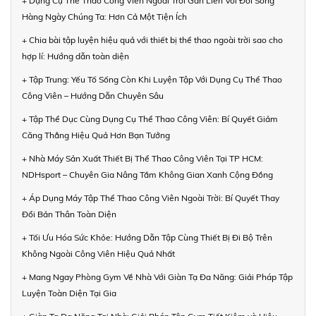
+ Dụng Cụ Thể Thao Công Viên Ngoài Trời Gắn Liền Với Đời Sống
Hàng Ngày Chúng Ta: Hơn Cả Một Tiện Ích
+ Chia bài tập luyện hiệu quả với thiết bị thể thao ngoài trời sao cho
hợp lí: Hướng dẫn toàn diện
+ Tập Trung: Yếu Tố Sống Còn Khi Luyện Tập Với Dụng Cụ Thể Thao
Công Viên – Hướng Dẫn Chuyên Sâu
+ Tập Thể Dục Cùng Dụng Cụ Thể Thao Công Viên: Bí Quyết Giảm
Căng Thẳng Hiệu Quả Hơn Bạn Tưởng
+ Nhà Máy Sản Xuất Thiết Bị Thể Thao Công Viên Tại TP HCM:
NDHsport – Chuyên Gia Nâng Tầm Không Gian Xanh Cộng Đồng
+ Áp Dụng Máy Tập Thể Thao Công Viên Ngoài Trời: Bí Quyết Thay
Đổi Bản Thân Toàn Diện
+ Tối Ưu Hóa Sức Khỏe: Hướng Dẫn Tập Cùng Thiết Bị Đi Bộ Trên
Không Ngoài Công Viên Hiệu Quả Nhất
+ Mang Ngay Phòng Gym Về Nhà Với Giàn Tạ Đa Năng: Giải Pháp Tập
Luyện Toàn Diện Tại Gia