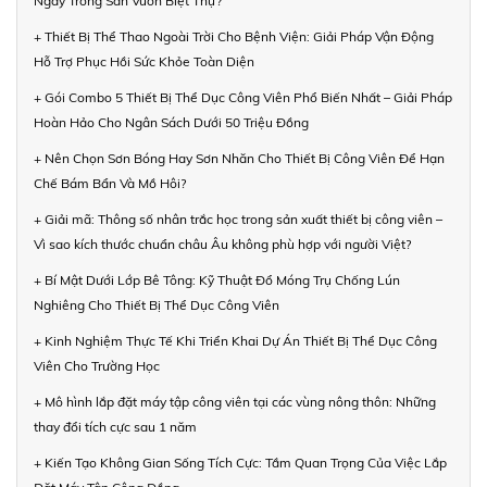
Ngay Trong Sân Vườn Biệt Thự?
+ Thiết Bị Thể Thao Ngoài Trời Cho Bệnh Viện: Giải Pháp Vận Động
Hỗ Trợ Phục Hồi Sức Khỏe Toàn Diện
+ Gói Combo 5 Thiết Bị Thể Dục Công Viên Phổ Biến Nhất – Giải Pháp
Hoàn Hảo Cho Ngân Sách Dưới 50 Triệu Đồng
+ Nên Chọn Sơn Bóng Hay Sơn Nhăn Cho Thiết Bị Công Viên Để Hạn
Chế Bám Bẩn Và Mồ Hôi?
+ Giải mã: Thông số nhân trắc học trong sản xuất thiết bị công viên –
Vì sao kích thước chuẩn châu Âu không phù hợp với người Việt?
+ Bí Mật Dưới Lớp Bê Tông: Kỹ Thuật Đổ Móng Trụ Chống Lún
Nghiêng Cho Thiết Bị Thể Dục Công Viên
+ Kinh Nghiệm Thực Tế Khi Triển Khai Dự Án Thiết Bị Thể Dục Công
Viên Cho Trường Học
+ Mô hình lắp đặt máy tập công viên tại các vùng nông thôn: Những
thay đổi tích cực sau 1 năm
+ Kiến Tạo Không Gian Sống Tích Cực: Tầm Quan Trọng Của Việc Lắp