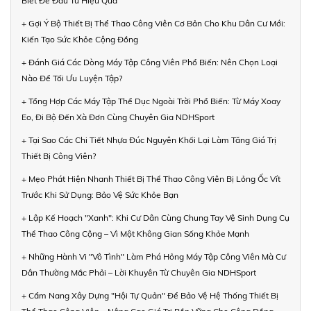
Biết Để Đầu Tư Hiệu Quả
+ Gợi Ý Bộ Thiết Bị Thể Thao Công Viên Cơ Bản Cho Khu Dân Cư Mới:
Kiến Tạo Sức Khỏe Cộng Đồng
+ Đánh Giá Các Dòng Máy Tập Công Viên Phổ Biến: Nên Chọn Loại
Nào Để Tối Ưu Luyện Tập?
+ Tổng Hợp Các Máy Tập Thể Dục Ngoài Trời Phổ Biến: Từ Máy Xoay
Eo, Đi Bộ Đến Xà Đơn Cùng Chuyên Gia NDHSport
+ Tại Sao Các Chi Tiết Nhựa Đúc Nguyên Khối Lại Làm Tăng Giá Trị
Thiết Bị Công Viên?
+ Mẹo Phát Hiện Nhanh Thiết Bị Thể Thao Công Viên Bị Lỏng Ốc Vít
Trước Khi Sử Dụng: Bảo Vệ Sức Khỏe Bạn
+ Lập Kế Hoạch "Xanh": Khi Cư Dân Cùng Chung Tay Vệ Sinh Dụng Cụ
Thể Thao Công Cộng – Vì Một Không Gian Sống Khỏe Mạnh
+ Những Hành Vi "Vô Tình" Làm Phá Hỏng Máy Tập Công Viên Mà Cư
Dân Thường Mắc Phải – Lời Khuyên Từ Chuyên Gia NDHSport
+ Cẩm Nang Xây Dựng "Hội Tự Quản" Để Bảo Vệ Hệ Thống Thiết Bị