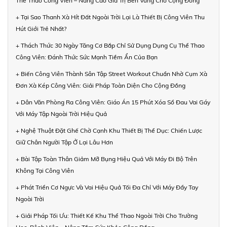
Thể Thao Công Viên – Nâng Cao Giá Trị Bền Vững Cho Cộng Đồng
+ Tại Sao Thanh Xà Hít Đất Ngoài Trời Lại Là Thiết Bị Công Viên Thu
Hút Giới Trẻ Nhất?
+ Thách Thức 30 Ngày Tăng Cơ Bắp Chỉ Sử Dụng Dụng Cụ Thể Thao
Công Viên: Đánh Thức Sức Mạnh Tiềm Ẩn Của Bạn
+ Biến Công Viên Thành Sân Tập Street Workout Chuẩn Nhờ Cụm Xà
Đơn Xà Kép Công Viên: Giải Pháp Toàn Diện Cho Cộng Đồng
+ Dân Văn Phòng Ra Công Viên: Giáo Án 15 Phút Xóa Sổ Đau Vai Gáy
Với Máy Tập Ngoài Trời Hiệu Quả
+ Nghệ Thuật Đặt Ghế Chờ Cạnh Khu Thiết Bị Thể Dục: Chiến Lược
Giữ Chân Người Tập Ở Lại Lâu Hơn
+ Bài Tập Toàn Thân Giảm Mỡ Bụng Hiệu Quả Với Máy Đi Bộ Trên
Không Tại Công Viên
+ Phát Triển Cơ Ngực Và Vai Hiệu Quả Tối Đa Chỉ Với Máy Đẩy Tay
Ngoài Trời
+ Giải Pháp Tối Ưu: Thiết Kế Khu Thể Thao Ngoài Trời Cho Trường