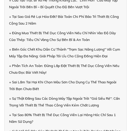
+ Cấu Tạo Trục Bi Và Hệ Thống Kháng Lực: "Linh Hồn" Của Máy Tập
Ngoài Trời Bền Bỉ – Bí Quyết Cho Độ Bền Vượt Trội
+ Tại Sao Giá Rẻ Lại Hóa Đắt? Bài Toán Chi Phí Bảo Trì Thiết Bị Công
Cộng Sau 2 Năm
+ Đừng Mua Thiết Bị Thể Dục Công Viên Nếu Chỉ Nhìn Vào Độ Dày
Của Thép: Tiêu Chí Vàng Cho Sự Bền Bỉ & An Toàn
+ Biến Góc Chết Khu Dân Cư Thành "Trạm Sạc Năng Lượng" Với Cụm
Máy Tập Đa Năng: Giải Pháp Tối Ưu Cho Cộng Đồng Hiện Đại
+ Phân Tích An Toàn: Đừng Lắp Đặt Thiết Bị Thể Dục Công Viên Nếu
Chưa Đọc Bài Viết Này!
+ Sai Lầm Tai Hại Khi Chọn Màu Sơn Cho Dụng Cụ Thể Thao Ngoài
Trời Bạn Chưa Biết
+ Sự Thật Đằng Sau Các Dòng Máy Tập Ngoài Trời "Giá Siêu Rẻ": Cẩn
Trọng Với Thiết Bị Thể Thao Công Viên Kém Chất Lượng
+ Tại Sao 80% Thiết Bị Thể Dục Công Viên Lại Hỏng Hóc Chỉ Sau 1
Năm Sử Dụng?