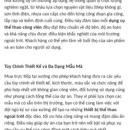
nhà xưởng uy tín thường áp dụng hệ thống quản lý chất lượng
nghiêm ngặt, từ khâu lựa chọn nguyên vật liệu (thép không gỉ,
sơn tĩnh điện, nhựa cao cấp) cho đến từng công đoạn gia công,
lắp ráp và kiểm định cuối cùng. Điều này đảm bảo mỗi
dụng cụ
thể thao công viên
đều đạt tiêu chuẩn về độ bền, độ an toàn
và khả năng chịu được điều kiện khắc nghiệt của môi trường
ngoài trời. Khách hàng có thể yên tâm về tuổi thọ của sản phẩm
và an toàn cho người sử dụng.
Tùy Chỉnh Thiết Kế và Đa Dạng Mẫu Mã
Mua trực tiếp tại xưởng cho phép khách hàng đưa ra các yêu
cầu tùy chỉnh về thiết kế, kích thước, màu sắc và chức năng để
phù hợp nhất với không gian công viên, đối tượng sử dụng cũng
như phong cách tổng thể của dự án. Thay vì phải lựa chọn các
mẫu mã có sẵn trên thị trường, bạn có thể cùng làm việc với
đội ngũ kỹ sư của xưởng để tạo ra những
thiết bị thể thao
ngoài trời
độc đáo, tối ưu hóa công năng và mang đậm dấu ấn
riêng. Điều này giúp dự án của bạn trở nên nổi bật và phục vụ