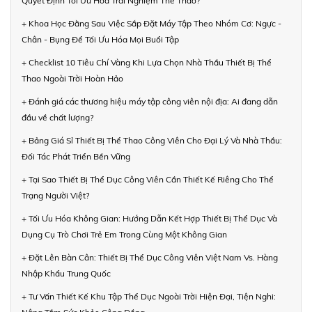
Quyết Định Tối Ưu Hóa Trải Nghiệm Thể Thao?
+ Khoa Học Đằng Sau Việc Sắp Đặt Máy Tập Theo Nhóm Cơ: Ngực -
Chân - Bụng Để Tối Ưu Hóa Mọi Buổi Tập
+ Checklist 10 Tiêu Chí Vàng Khi Lựa Chọn Nhà Thầu Thiết Bị Thể
Thao Ngoài Trời Hoàn Hảo
+ Đánh giá các thương hiệu máy tập công viên nội địa: Ai đang dẫn
đầu về chất lượng?
+ Bảng Giá Sỉ Thiết Bị Thể Thao Công Viên Cho Đại Lý Và Nhà Thầu:
Đối Tác Phát Triển Bền Vững
+ Tại Sao Thiết Bị Thể Dục Công Viên Cần Thiết Kế Riêng Cho Thể
Trạng Người Việt?
+ Tối Ưu Hóa Không Gian: Hướng Dẫn Kết Hợp Thiết Bị Thể Dục Và
Dụng Cụ Trò Chơi Trẻ Em Trong Cùng Một Không Gian
+ Đặt Lên Bàn Cân: Thiết Bị Thể Dục Công Viên Việt Nam Vs. Hàng
Nhập Khẩu Trung Quốc
+ Tư Vấn Thiết Kế Khu Tập Thể Dục Ngoài Trời Hiện Đại, Tiện Nghi: