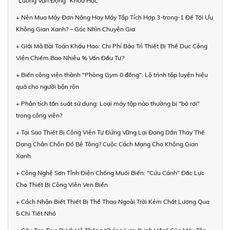
"Luồng Vận Động" Khoa Học
+ Nên Mua Máy Đơn Năng Hay Máy Tập Tích Hợp 3-trong-1 Để Tối Ưu
Không Gian Xanh? – Góc Nhìn Chuyên Gia
+ Giải Mã Bài Toán Khấu Hao: Chi Phí Bảo Trì Thiết Bị Thể Dục Công
Viên Chiếm Bao Nhiêu % Vốn Đầu Tư?
+ Biến công viên thành "Phòng Gym 0 đồng": Lộ trình tập luyện hiệu
quả cho người bận rộn
+ Phân tích tần suất sử dụng: Loại máy tập nào thường bị "bỏ rơi"
trong công viên?
+ Tại Sao Thiết Bị Công Viên Tự Đứng Vững Lại Đang Dần Thay Thế
Dạng Chân Chôn Đổ Bê Tông? Cuộc Cách Mạng Cho Không Gian
Xanh
+ Công Nghệ Sơn Tĩnh Điện Chống Muối Biển: "Cứu Cánh" Đắc Lực
Cho Thiết Bị Công Viên Ven Biển
+ Cách Nhận Biết Thiết Bị Thể Thao Ngoài Trời Kém Chất Lượng Qua
5 Chi Tiết Nhỏ