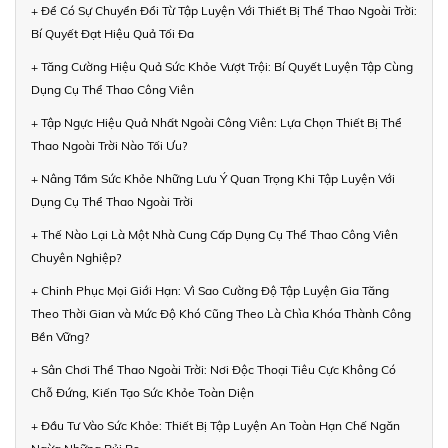
+ Để Có Sự Chuyển Đổi Từ Tập Luyện Với Thiết Bị Thể Thao Ngoài Trời:
Bí Quyết Đạt Hiệu Quả Tối Đa
+ Tăng Cường Hiệu Quả Sức Khỏe Vượt Trội: Bí Quyết Luyện Tập Cùng
Dụng Cụ Thể Thao Công Viên
+ Tập Ngực Hiệu Quả Nhất Ngoài Công Viên: Lựa Chọn Thiết Bị Thể
Thao Ngoài Trời Nào Tối Ưu?
+ Nâng Tầm Sức Khỏe Những Lưu Ý Quan Trọng Khi Tập Luyện Với
Dụng Cụ Thể Thao Ngoài Trời
+ Thế Nào Lại Là Một Nhà Cung Cấp Dụng Cụ Thể Thao Công Viên
Chuyên Nghiệp?
+ Chinh Phục Mọi Giới Hạn: Vì Sao Cường Độ Tập Luyện Gia Tăng
Theo Thời Gian và Mức Độ Khó Cũng Theo Là Chìa Khóa Thành Công
Bền Vững?
+ Sân Chơi Thể Thao Ngoài Trời: Nơi Độc Thoại Tiêu Cực Không Có
Chỗ Đứng, Kiến Tạo Sức Khỏe Toàn Diện
+ Đầu Tư Vào Sức Khỏe: Thiết Bị Tập Luyện An Toàn Hạn Chế Ngăn