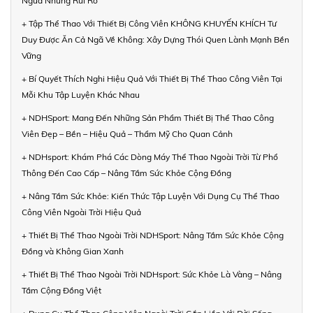
Ngừa Những Rủi Ro
+ Tập Thể Thao Với Thiết Bị Công Viên KHÔNG KHUYẾN KHÍCH Tư
Duy Được Ăn Cả Ngã Về Không: Xây Dựng Thói Quen Lành Mạnh Bền
Vững
+ Bí Quyết Thích Nghi Hiệu Quả Với Thiết Bị Thể Thao Công Viên Tại
Mỗi Khu Tập Luyện Khác Nhau
+ NDHSport: Mang Đến Những Sản Phẩm Thiết Bị Thể Thao Công
Viên Đẹp – Bền – Hiệu Quả – Thẩm Mỹ Cho Quan Cảnh
+ NDHsport: Khám Phá Các Dòng Máy Thể Thao Ngoài Trời Từ Phổ
Thông Đến Cao Cấp – Nâng Tầm Sức Khỏe Cộng Đồng
+ Nâng Tầm Sức Khỏe: Kiến Thức Tập Luyện Với Dụng Cụ Thể Thao
Công Viên Ngoài Trời Hiệu Quả
+ Thiết Bị Thể Thao Ngoài Trời NDHSport: Nâng Tầm Sức Khỏe Cộng
Đồng và Không Gian Xanh
+ Thiết Bị Thể Thao Ngoài Trời NDHsport: Sức Khỏe Là Vàng – Nâng
Tầm Cộng Đồng Việt