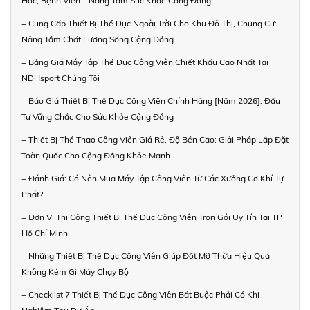
Học, Bệnh Viện – Nâng Tầm Sức Khỏe Cộng Đồng
+ Cung Cấp Thiết Bị Thể Dục Ngoài Trời Cho Khu Đô Thị, Chung Cư:
Nâng Tầm Chất Lượng Sống Cộng Đồng
+ Bảng Giá Máy Tập Thể Dục Công Viên Chiết Khấu Cao Nhất Tại
NDHsport Chúng Tôi
+ Báo Giá Thiết Bị Thể Dục Công Viên Chính Hãng [Năm 2026]: Đầu
Tư Vững Chắc Cho Sức Khỏe Cộng Đồng
+ Thiết Bị Thể Thao Công Viên Giá Rẻ, Độ Bền Cao: Giải Pháp Lắp Đặt
Toàn Quốc Cho Cộng Đồng Khỏe Mạnh
+ Đánh Giá: Có Nên Mua Máy Tập Công Viên Từ Các Xưởng Cơ Khí Tự
Phát?
+ Đơn Vị Thi Công Thiết Bị Thể Dục Công Viên Trọn Gói Uy Tín Tại TP
Hồ Chí Minh
+ Những Thiết Bị Thể Dục Công Viên Giúp Đốt Mỡ Thừa Hiệu Quả
Không Kém Gì Máy Chạy Bộ
+ Checklist 7 Thiết Bị Thể Dục Công Viên Bắt Buộc Phải Có Khi