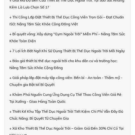
+ Giải Mã Độ Bền Của Thiết Bị Thể Dục Ngoài Trời: Tại Sao Sắt Nhúng
Kẽm Là Lựa Chọn Số 1?
+ Thi Công Lắp Đặt Thiết Bị Thể Dục Công Viên Trọn Gói – Đạt Chuẩn
ISO: Nâng Tầm Sức Khỏe Cộng Đồng Việt
+ Bí quyết vàng: Xây dựng "Gym Ngoài Trời" Miễn Phí – Nâng Tầm Sức
Khỏe Toàn Diện
+ 7 Lợi Ích Bất Ngờ Khi Sử Dụng Thiết Bị Thể Dục Ngoài Trời Mỗi Ngày
+ Báo giá thiết bị thể dục ngoài trời cho khu dân cư và trường học:
Nâng Tầm Sức Khỏe Cộng Đồng
+ Giải pháp lắp đặt máy tập công viên: Bền bỉ - An toàn - Thẩm mỹ -
Chuyên gia Bật Mí Bí Quyết
+ Khám Phá Nguồn Cung Ứng Dụng Cụ Thể Thao Công Viên Giá Rẻ
Tại Xưởng - Giao Hàng Toàn Quốc
+ Thiết Kế Khu Tập Thể Dục Ngoài Trời Tiết Kiệm Chi Phí Vẫn Đầy Đủ
Chức Năng: Bí Quyết Từ Chuyên Gia
+ Xả Kho Thiết Bị Thể Dục Ngoài Trời – Giảm Giá Đến 30% Chỉ Có Tại